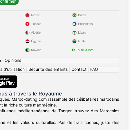
Maroc
Brésil
Tunisie
Philippines
Algérie
Liban
Égypte
Golfe
Koweït
Toute la liste
e
|
Opinions
 d'utilisation
|
Sécurité des enfants
|
Contact
|
FAQ
us à travers le Royaume
iques. Maroc-dating.com rassemble des célibataires marocains
t la riche culture maghrébine.
'influence méditerranéenne de Tanger, trouvez des Marocains
ne et les valeurs culturelles. Pas de frais cachés, juste des