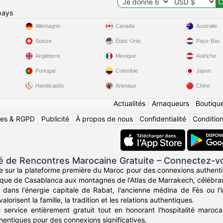
pays
Allemagne
Canada
Australie
Suisse
États-Unis
Pays-Bas
Angleterre
Mexique
Autriche
Portugal
Colombie
Japon
Handicapés
Animaux
Chine
Actualités
|
Arnaqueurs
|
Boutiqu
ies & RGPD
|
Publicité
|
À propos de nous
|
Confidentialité
|
Conditions
de Rencontres Marocaine Gratuite – Connectez-vo
e sur la plateforme première du Maroc pour des connexions authent
tique de Casablanca aux montagnes de l'Atlas de Marrakech, célébran
dans l'énergie capitale de Rabat, l'ancienne médina de Fès ou l
lorisent la famille, la tradition et les relations authentiques.
service entièrement gratuit tout en honorant l'hospitalité marocai
hentiques pour des connexions significatives.