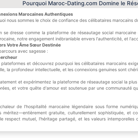
Pourquoi Maroc-Dating.com Domine le Rés
onnexions Marocaines Authentiques
oi nous sommes le choix de confiance des célibataires marocains d
 se dresse comme la plateforme de réseautage social marocaine dé
rocaine, notre engagement inébranlable envers l'authenticité, et l'ac
rs Votre Âme Sœur Destinée
 parcours avec sagesse :
hercheur
s plateformes et découvrez pourquoi les célibataires marocains ex
elle, la profondeur intellectuelle, et les connexions genuines sont ch
tement et expérimentez la plateforme de réseautage social la plus 
orées, et votre quête d'amour est soutenue par une communauté qu
chaleur de l'hospitalité marocaine légendaire sous forme numériq
s méritez—entièrement gratuite, culturellement sophistiquée, et co
le respect mutuel, l'héritage partagé, et les valeurs intemporelle