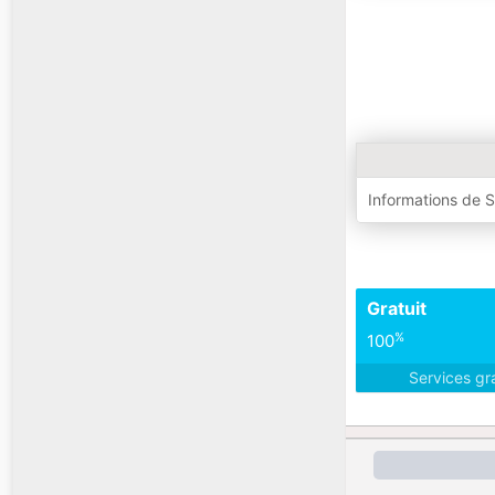
Informations de 
Gratuit
%
100
Services gr