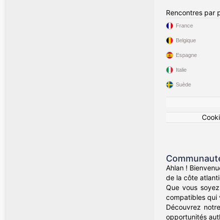
Rencontres par 
France
Belgique
Espagne
Italie
Suède
Cook
Communauté 
Ahlan ! Bienvenu
de la côte atlan
Que vous soyez 
compatibles qui va
Découvrez notre 
opportunités aut