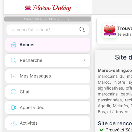
Maroc Dating
Casablanca 07-08-2026 05:23
Trouve
Télécha
Accueil
Site 
Recherche
Maroc-dating.c
Mes Messages
marocains du mon
Maroc. Notre sy
significatives, 
Chat
marocains capti
passionnées, rec
Agadir, Meknès, 
Appel vidéo
Bas, et à travers
Activités
Site de renco
Prouvé et Séc