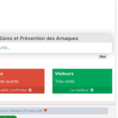
 Sûres et Prévention des Arnaques
rité
...
Plus
ux
Visiteurs
 de qualité
Très visité
ualité confirmée
Le meilleur
soyez solidaire s'il vous plaît