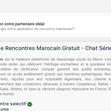
z votre partenaire idéal
💖
rgez notre application de rencontre maintenant !
💕
de Rencontres Marocain Gratuit - Chat Sér
om
est la meilleure plateforme de réseautage social du Maroc conn
de entier qui célèbrent l'héritage enchanteur et la grandeur 
stème de vérification complet garantit des profils authentiq
offrant un accès entièrement gratuit aux membres authentiques. Ren
vants, réputés pour leur hospitalité légendaire, leur charme 
herchant des connexions sérieuses à travers Casablanca, Rabat, 
Oujda, Kénitra, et dans la vibrante diaspora marocaine en France, 
 le monde.
ntre selectif
urisé