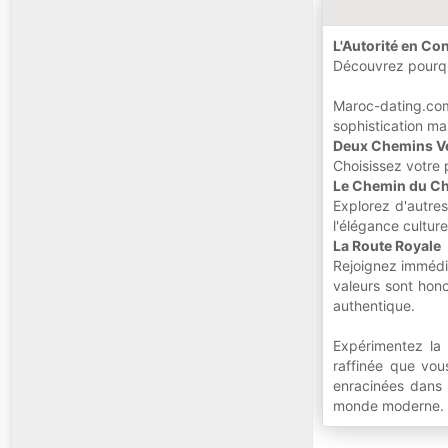
L'Autorité en C
Découvrez pourqu
Maroc-dating.com
sophistication ma
Deux Chemins Ve
Choisissez votre
Le Chemin du C
Explorez d'autre
l'élégance cultur
La Route Royale
Rejoignez immédia
valeurs sont hon
authentique.
Expérimentez la 
raffinée que vou
enracinées dans 
monde moderne.