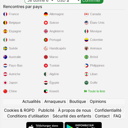
Rencontres par pays
France
Allemagne
Canada
Belgique
Suisse
États-Unis
Espagne
Angleterre
Mexique
Italie
Portugal
Colombie
Suède
Handicapés
Animaux
Australie
Maroc
Brésil
Pays-Bas
Tunisie
Philippines
Autriche
Algérie
Liban
Japon
Égypte
Golfe
Chine
Koweït
Toute la liste
Actualités
|
Arnaqueurs
|
Boutique
|
Opinions
Cookies & RGPD
|
Publicité
|
À propos de nous
|
Confidentialité
|
Conditions d'utilisation
|
Sécurité des enfants
|
Contact
|
FAQ