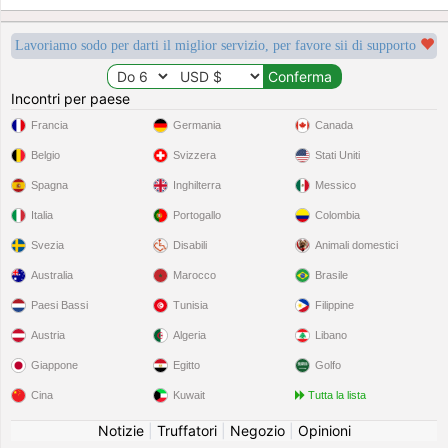
Lavoriamo sodo per darti il miglior servizio, per favore sii di supporto
Incontri per paese
Francia
Germania
Canada
Belgio
Svizzera
Stati Uniti
Spagna
Inghilterra
Messico
Italia
Portogallo
Colombia
Svezia
Disabili
Animali domestici
Australia
Marocco
Brasile
Paesi Bassi
Tunisia
Filippine
Austria
Algeria
Libano
Giappone
Egitto
Golfo
Cina
Kuwait
Tutta la lista
Notizie
|
Truffatori
|
Negozio
|
Opinioni