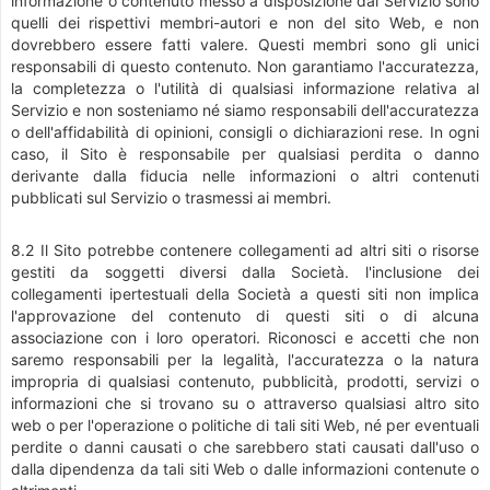
informazione o contenuto messo a disposizione dal Servizio sono
quelli dei rispettivi membri-autori e non del sito Web, e non
dovrebbero essere fatti valere. Questi membri sono gli unici
responsabili di questo contenuto. Non garantiamo l'accuratezza,
la completezza o l'utilità di qualsiasi informazione relativa al
Servizio e non sosteniamo né siamo responsabili dell'accuratezza
o dell'affidabilità di opinioni, consigli o dichiarazioni rese. In ogni
caso, il Sito è responsabile per qualsiasi perdita o danno
derivante dalla fiducia nelle informazioni o altri contenuti
pubblicati sul Servizio o trasmessi ai membri.
8.2 Il Sito potrebbe contenere collegamenti ad altri siti o risorse
gestiti da soggetti diversi dalla Società. l'inclusione dei
collegamenti ipertestuali della Società a questi siti non implica
l'approvazione del contenuto di questi siti o di alcuna
associazione con i loro operatori. Riconosci e accetti che non
saremo responsabili per la legalità, l'accuratezza o la natura
impropria di qualsiasi contenuto, pubblicità, prodotti, servizi o
informazioni che si trovano su o attraverso qualsiasi altro sito
web o per l'operazione o politiche di tali siti Web, né per eventuali
perdite o danni causati o che sarebbero stati causati dall'uso o
dalla dipendenza da tali siti Web o dalle informazioni contenute o