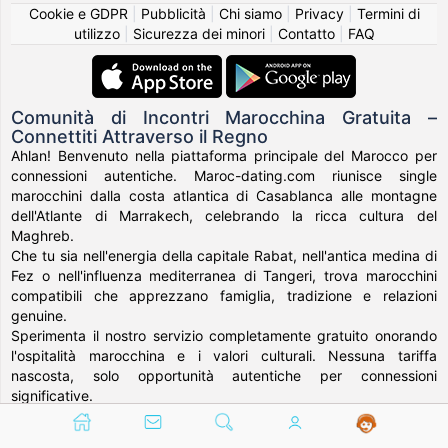
Cookie e GDPR
|
Pubblicità
|
Chi siamo
|
Privacy
|
Termini di
utilizzo
|
Sicurezza dei minori
|
Contatto
|
FAQ
Comunità di Incontri Marocchina Gratuita –
Connettiti Attraverso il Regno
Ahlan! Benvenuto nella piattaforma principale del Marocco per
connessioni autentiche. Maroc-dating.com riunisce single
marocchini dalla costa atlantica di Casablanca alle montagne
dell'Atlante di Marrakech, celebrando la ricca cultura del
Maghreb.
Che tu sia nell'energia della capitale Rabat, nell'antica medina di
Fez o nell'influenza mediterranea di Tangeri, trova marocchini
compatibili che apprezzano famiglia, tradizione e relazioni
genuine.
Sperimenta il nostro servizio completamente gratuito onorando
l'ospitalità marocchina e i valori culturali. Nessuna tariffa
nascosta, solo opportunità autentiche per connessioni
significative.
Migliaia di marocchini hanno costruito partnership durature
attraverso la nostra comunità che celebra sia l'eredità che le