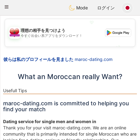
Maroc Dating
Toggle
Mode
ログイン
navigation
💖
理想の相手を見つけよう
今すぐ出会い系アプリをダウンロード！
💖
💕
💕
彼らは私のプロフィールを見ました
maroc-dating.com
What an Moroccan really Want?
Usefull Tips
maroc-dating.com is committed to helping you
find your match
Dating service for single men and women in
Thank you for your visit maroc-dating.com. We are an online
community that is primarily intended for single Moroccan who are