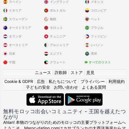
スペイン
イングランド
メキシコ
イタリア
ポルトガル
コロンビア
スウェーデン
無効
ペット
オーストラリア
モロッコ
ブラジル
オランダ
チュニジア
フィリピン
オーストリア
アルジェリア
レバノン
日本
エジプト
湾岸
中国
クウェート
すべてのリスト
ニュース
|
詐欺師
|
ストア
|
意見
Cookie & GDPR
|
広告
|
私たちについて
|
プライバシー
|
利用規約
|
子どもの安全
|
お問い合わせ
|
よくある質問
無料モロッコ出会いコミュニティ - 王国を越えたつ
ながり
Ahlan! 本物のつながりのためのモロッコの主要プラットフォームへ
ようこそ。Maroc-dating.comはカサブランカの大西洋海岸からマ