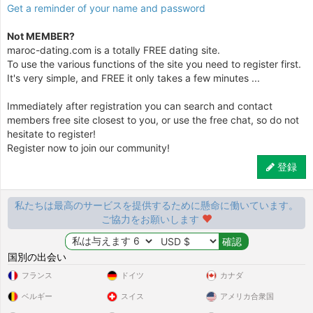
Get a reminder of your name and password
Not MEMBER?
maroc-dating.com is a totally FREE dating site.
To use the various functions of the site you need to register first.
It's very simple, and FREE it only takes a few minutes ...
Immediately after registration you can search and contact
members free site closest to you, or use the free chat, so do not
hesitate to register!
Register now to join our community!
登録
私たちは最高のサービスを提供するために懸命に働いています。
ご協力をお願いします
国別の出会い
フランス
ドイツ
カナダ
ベルギー
スイス
アメリカ合衆国