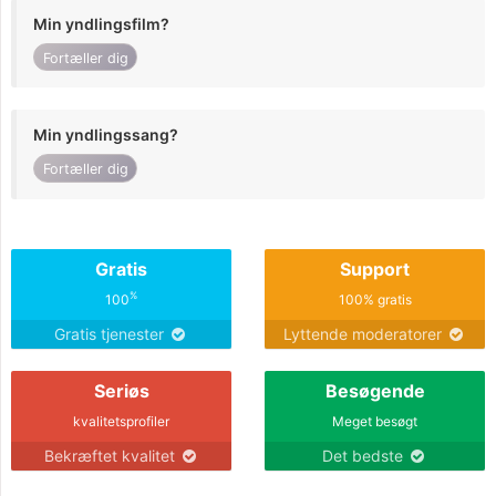
Min yndlingsfilm?
Fortæller dig
Min yndlingssang?
Fortæller dig
Gratis
Support
%
100
100% gratis
Gratis tjenester
Lyttende moderatorer
Seriøs
Besøgende
kvalitetsprofiler
Meget besøgt
Bekræftet kvalitet
Det bedste