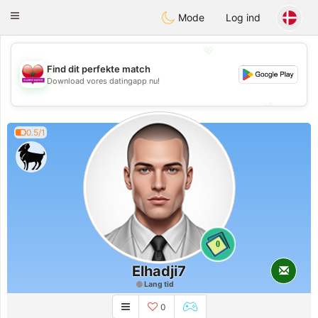
Maroc Dating
Toggle
Mode
Log ind
navigation
💖
Find dit perfekte match
💖
Download vores datingapp nu!
💕
💕
0.5/1
0
Elhadji7
Lang tid
0