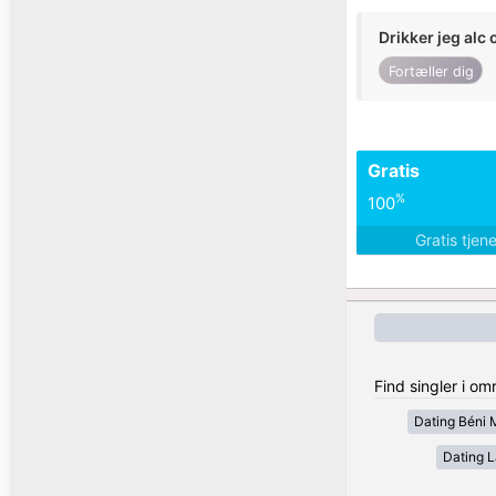
Drikker jeg alc 
Fortæller dig
Gratis
%
100
Gratis tjen
Find singler i o
Dating Béni 
Dating 