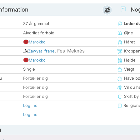
nformation
Nogl
37 år gammel
Leder du
Alvorligt forhold
Øjne
Marokko
Håret
Fès-Meknès
Zawyat Ifrane
,
Kroppe
Marokko
Højde
Single
Vægt
u
Fortæller dig
Have bø
Fortæller dig
Vil du h
Fortæller dig
Skift by
Log ind
Religion
Log ind
g