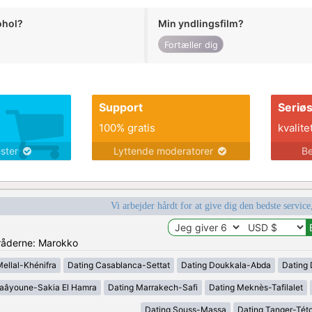
ohol?
Min yndlingsfilm?
Fortæller dig
Support
Seriø
100% gratis
kvalite
ester
Lyttende moderatorer
Be
Vi arbejder hårdt for at give dig den bedste service
mråderne: Marokko
Mellal-Khénifra
Dating Casablanca-Settat
Dating Doukkala-Abda
Dating 
Laâyoune-Sakia El Hamra
Dating Marrakech-Safi
Dating Meknès-Tafilalet
Dating Souss-Massa
Dating Tanger-Tét