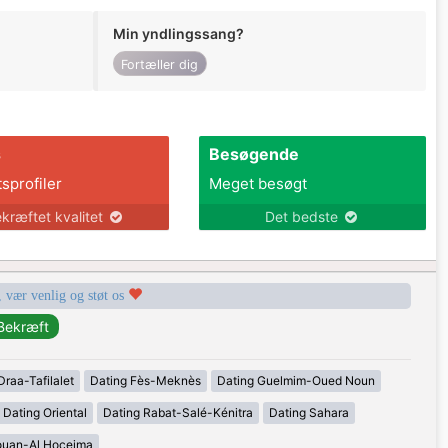
Min yndlingssang?
Fortæller dig
s
Besøgende
tsprofiler
Meget besøgt
kræftet kvalitet
Det bedste
, vær venlig og støt os
Draa-Tafilalet
Dating Fès-Meknès
Dating Guelmim-Oued Noun
Dating Oriental
Dating Rabat-Salé-Kénitra
Dating Sahara
ouan-Al Hoceima