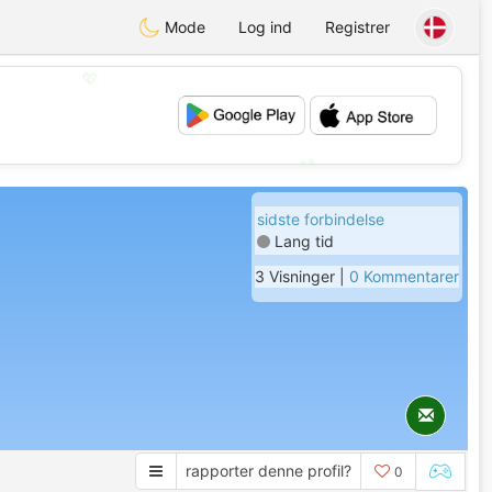
Mode
Log ind
Registrer
💖
💕
sidste forbindelse
Lang tid
3 Visninger |
0 Kommentarer
rapporter denne profil?
0