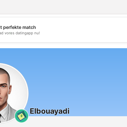
it perfekte match
💖
d vores datingapp nu!
💕
Elbouayadi
0