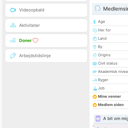
Medlemsi
Videoopkald
Age
Aktiviteter
Her for
Land
Doner
By
Origins
Arbejdstidslinje
Civil status
Akademisk nivea
Ryger
Job
Mine venner
Medlem siden
A bit om mi