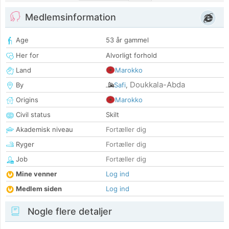
Medlemsinformation
Age
53 år gammel
Her for
Alvorligt forhold
Land
Marokko
Doukkala-Abda
By
Safi
,
Origins
Marokko
Civil status
Skilt
Akademisk niveau
Fortæller dig
Ryger
Fortæller dig
Job
Fortæller dig
Mine venner
Log ind
Medlem siden
Log ind
Nogle flere detaljer