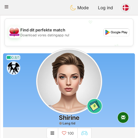
Maroc Dating
Toggle
Mode
Log ind
navigation
💖
Find dit perfekte match
💖
Download vores datingapp nu!
💕
💕
0.8/1
0
Shirine
Lang tid
100