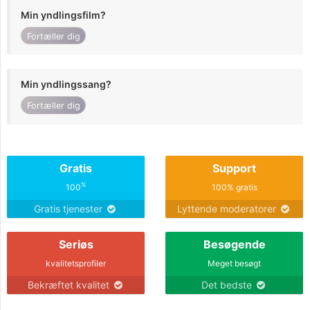
Min yndlingsfilm?
Fortæller dig
Min yndlingssang?
Fortæller dig
Gratis
Support
%
100
100% gratis
Gratis tjenester
Lyttende moderatorer
Seriøs
Besøgende
kvalitetsprofiler
Meget besøgt
Bekræftet kvalitet
Det bedste