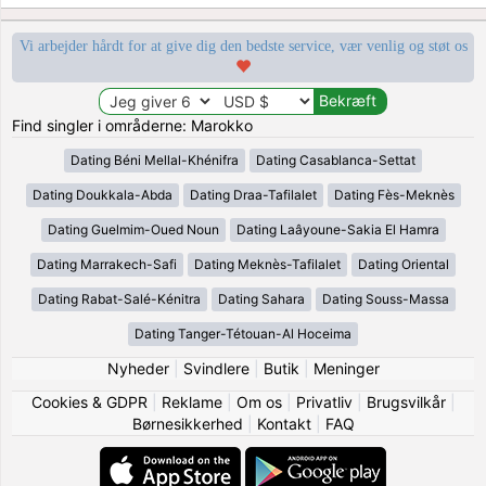
Vi arbejder hårdt for at give dig den bedste service, vær venlig og støt os
Find singler i områderne: Marokko
Dating Béni Mellal-Khénifra
Dating Casablanca-Settat
Dating Doukkala-Abda
Dating Draa-Tafilalet
Dating Fès-Meknès
Dating Guelmim-Oued Noun
Dating Laâyoune-Sakia El Hamra
Dating Marrakech-Safi
Dating Meknès-Tafilalet
Dating Oriental
Dating Rabat-Salé-Kénitra
Dating Sahara
Dating Souss-Massa
Dating Tanger-Tétouan-Al Hoceima
Nyheder
|
Svindlere
|
Butik
|
Meninger
Cookies & GDPR
|
Reklame
|
Om os
|
Privatliv
|
Brugsvilkår
|
Børnesikkerhed
|
Kontakt
|
FAQ