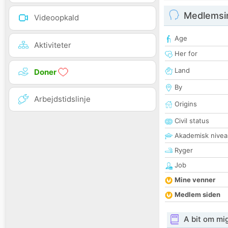
Medlemsi
Videoopkald
Age
Aktiviteter
Her for
Land
Doner
By
Arbejdstidslinje
Origins
Civil status
Akademisk nivea
Ryger
Job
Mine venner
Medlem siden
A bit om mi