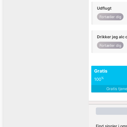
Udflugt
Fortæller dig
Drikker jeg alc 
Fortæller dig
Gratis
%
100
Gratis tjen
Find singler i o