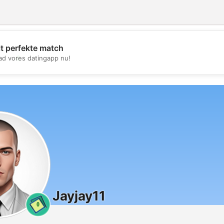
it perfekte match
💖
d vores datingapp nu!
💕
Jayjay11
0