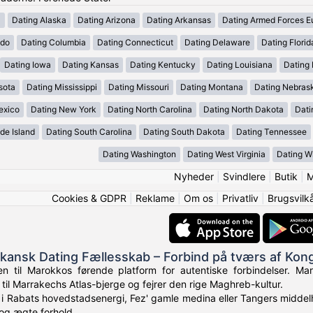
a
Dating Alaska
Dating Arizona
Dating Arkansas
Dating Armed Forces E
ado
Dating Columbia
Dating Connecticut
Dating Delaware
Dating Florid
Dating Iowa
Dating Kansas
Dating Kentucky
Dating Louisiana
Dating
sota
Dating Mississippi
Dating Missouri
Dating Montana
Dating Nebras
exico
Dating New York
Dating North Carolina
Dating North Dakota
Dati
de Island
Dating South Carolina
Dating South Dakota
Dating Tennessee
Dating Washington
Dating West Virginia
Dating W
Nyheder
|
Svindlere
|
Butik
|
M
Cookies & GDPR
|
Reklame
|
Om os
|
Privatliv
|
Brugsvilk
kansk Dating Fællesskab – Forbind på tværs af Kon
n til Marokkos førende platform for autentiske forbindelser. M
 til Marrakechs Atlas-bjerge og fejrer den rige Maghreb-kultur.
 i Rabats hovedstadsenergi, Fez' gamle medina eller Tangers midde
n og ægte forhold.