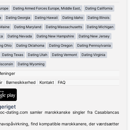
urope
Dating Armed Forces Europe, Middle East,
Dating California
a
Dating Georgia
Dating Hawaii
Dating Idaho
Dating Illinois
 Maine
Dating Maryland
Dating Massachusetts
Dating Michigan
ka
Dating Nevada
Dating New Hampshire
Dating New Jersey
ng Ohio
Dating Oklahoma
Dating Oregon
Dating Pennsylvania
Dating Texas
Dating Utah
Dating Vermont
Dating Virginia
isconsin
Dating Wyoming
eninger
år
|
Børnesikkerhed
|
Kontakt
|
FAQ
geriget
aroc-dating.com samler marokkanske singler fra Casablancas
lhavspåvirkning, find kompatible marokkanere, der værdsætter