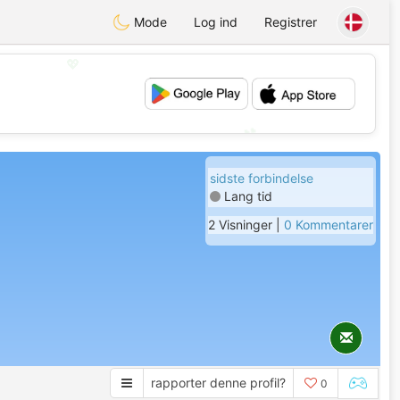
Mode
Log ind
Registrer
💖
💕
sidste forbindelse
Lang tid
2 Visninger |
0 Kommentarer
rapporter denne profil?
0