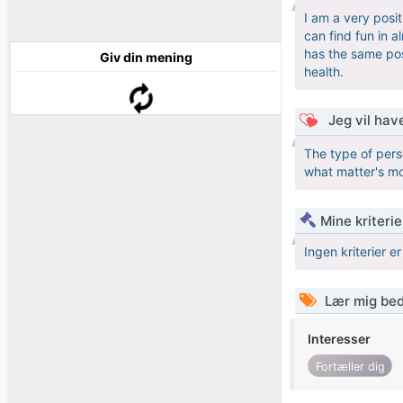
I am a very posi
can find fun in 
has the same posi
Giv din mening
health.
Jeg vil have
The type of pers
what matter's mos
Mine kriterie
Ingen kriterier er
Lær mig bed
Interesser
Fortæller dig