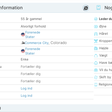
nformation
Nogl
55 år gammel
Leder du
Alvorligt forhold
Øjne
Forenede
Håret
Stater
Kroppe
Colorado
Commerce City
,
Højde
Forenede
Stater
Vægt
Enke
Have bø
u
Fortæller dig
Vil du h
Fortæller dig
Skift by
Fortæller dig
Religion
Log ind
Log ind
g