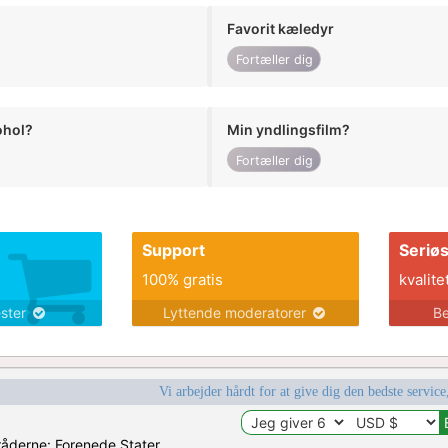
Favorit kæledyr
Fortæller dig
ohol?
Min yndlingsfilm?
Fortæller dig
Support
Seriø
100% gratis
kvalite
ester
Lyttende moderatorer
Be
Vi arbejder hårdt for at give dig den bedste service
mråderne: Forenede Stater