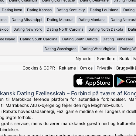
ado
Dating Columbia
Dating Connecticut
Dating Delaware
Dating Florid
Dating Iowa
Dating Kansas
Dating Kentucky
Dating Louisiana
Dating
sota
Dating Mississippi
Dating Missouri
Dating Montana
Dating Nebras
exico
Dating New York
Dating North Carolina
Dating North Dakota
Dati
de Island
Dating South Carolina
Dating South Dakota
Dating Tennessee
Dating Washington
Dating West Virginia
Dating W
Nyheder
|
Svindlere
|
Butik
|
M
Cookies & GDPR
|
Reklame
|
Om os
|
Privatliv
|
Brugsvilk
kansk Dating Fællesskab – Forbind på tværs af Kon
n til Marokkos førende platform for autentiske forbindelser. M
 til Marrakechs Atlas-bjerge og fejrer den rige Maghreb-kultur.
 i Rabats hovedstadsenergi, Fez' gamle medina eller Tangers midde
n og ægte forhold.
 gratis service, mens du ærer marokkansk gæstfrihed og kulturelle 
bindelser.
okkanere har bygget varige partnerskaber gennem vores fællesskab,