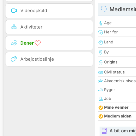
Medlemsi
Videoopkald
Age
Aktiviteter
Her for
Land
Doner
By
Arbejdstidslinje
Origins
Civil status
Akademisk nivea
Ryger
Job
Mine venner
Medlem siden
A bit om mi