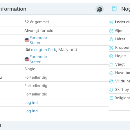
nformation
Nogl
52 år gammel
Leder du
Alvorligt forhold
Øjne
Forenede
Håret
Stater
Kroppe
Maryland
Lexington Park
,
Højde
Forenede
Stater
Vægt
Single
Have bø
u
Fortæller dig
Vil du h
Fortæller dig
Skift by
Fortæller dig
Religion
Log ind
Log ind
g