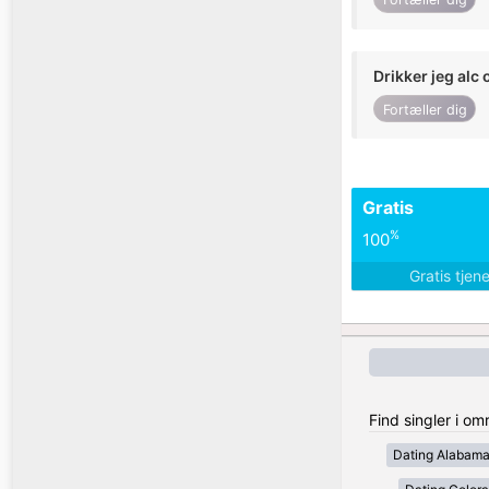
Drikker jeg alc 
Fortæller dig
Gratis
%
100
Gratis tjen
Find singler i o
Dating Alabam