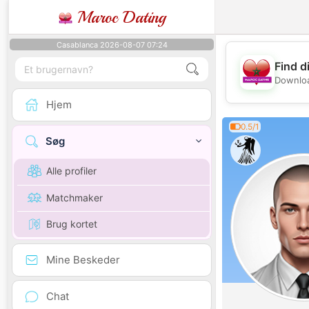
Maroc Dating
Casablanca 2026-08-07 07:24
Find d
Downloa
Hjem
0.5/1
Søg
Alle profiler
Matchmaker
Brug kortet
Mine Beskeder
Chat