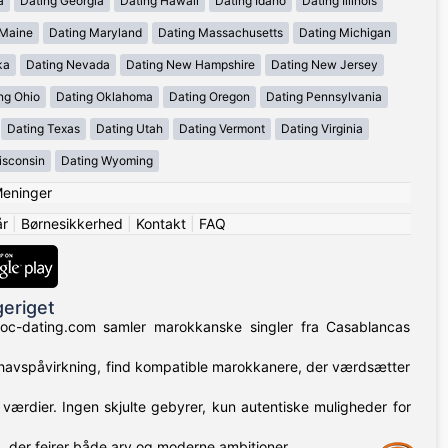
a
Dating Georgia
Dating Hawaii
Dating Idaho
Dating Illinois
 Maine
Dating Maryland
Dating Massachusetts
Dating Michigan
ka
Dating Nevada
Dating New Hampshire
Dating New Jersey
ng Ohio
Dating Oklahoma
Dating Oregon
Dating Pennsylvania
Dating Texas
Dating Utah
Dating Vermont
Dating Virginia
isconsin
Dating Wyoming
eninger
år
|
Børnesikkerhed
|
Kontakt
|
FAQ
geriget
aroc-dating.com samler marokkanske singler fra Casablancas
lhavspåvirkning, find kompatible marokkanere, der værdsætter
værdier. Ingen skjulte gebyrer, kun autentiske muligheder for
 der fejrer både arv og moderne ambitioner.
Assistance