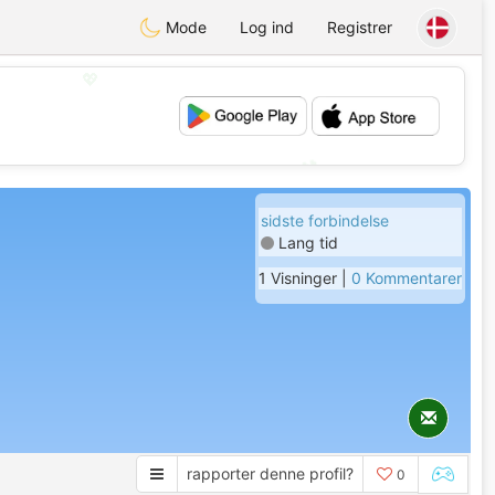
Mode
Log ind
Registrer
💖
💕
sidste forbindelse
Lang tid
1 Visninger |
0 Kommentarer
rapporter denne profil?
0