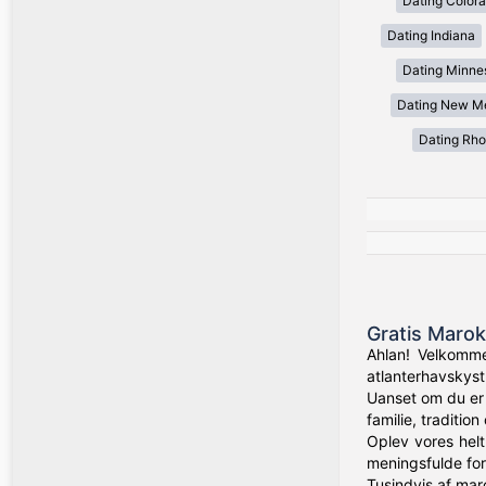
Dating Color
Dating Indiana
Dating Minne
Dating New M
Dating Rho
Gratis Marok
Ahlan! Velkomme
atlanterhavskyst
Uanset om du er
familie, traditio
Oplev vores helt
meningsfulde for
Tusindvis af mar