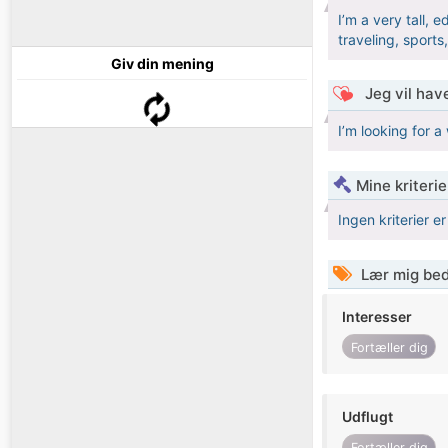
I’m a very tall, 
traveling, sports
Giv din mening
Jeg vil have
I’m looking for a
Mine kriterie
Ingen kriterier er
Lær mig bed
Interesser
Fortæller dig
Udflugt
Fortæller dig