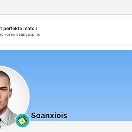
it perfekte match
💖
d vores datingapp nu!
💕
Soanxiois
0