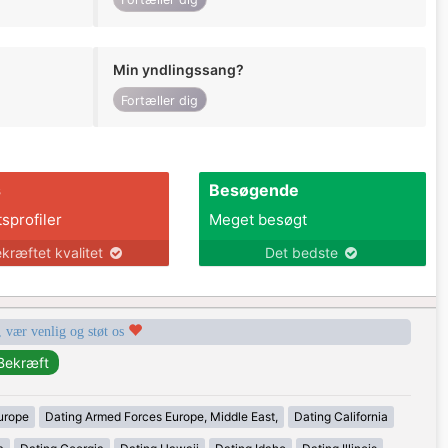
Min yndlingssang?
Fortæller dig
s
Besøgende
tsprofiler
Meget besøgt
kræftet kvalitet
Det bedste
, vær venlig og støt os
urope
Dating Armed Forces Europe, Middle East,
Dating California