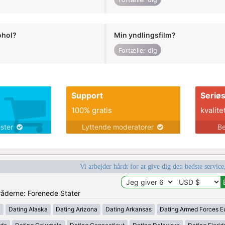
ohol?
Min yndlingsfilm?
Fortæller dig
Support
Seriø
100% gratis
kvalite
ester
Lyttende moderatorer
Be
Vi arbejder hårdt for at give dig den bedste service
mråderne: Forenede Stater
a
Dating Alaska
Dating Arizona
Dating Arkansas
Dating Armed Forces E