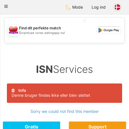
Maroc Dating
Toggle
Mode
Log ind
navigation
💖
Find dit perfekte match
Download vores datingapp nu!
💖
💕
💕
ISN
Services
Info
Denne bruger findes ikke eller blev slettet
Sorry we could not find this member
Gratis
Support