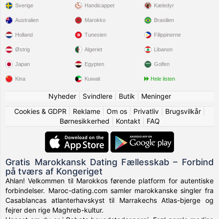
Sverige
Handicappet
Kæledyr
Australien
Marokko
Brasilien
Holland
Tunesien
Filippinerne
Østrig
Algeriet
Libanon
Japan
Egypten
Golfen
Kina
Kuwait
Hele listen
Nyheder
|
Svindlere
|
Butik
|
Meninger
Cookies & GDPR
|
Reklame
|
Om os
|
Privatliv
|
Brugsvilkår
|
Børnesikkerhed
|
Kontakt
|
FAQ
Gratis Marokkansk Dating Fællesskab – Forbind
på tværs af Kongeriget
Ahlan! Velkommen til Marokkos førende platform for autentiske
forbindelser. Maroc-dating.com samler marokkanske singler fra
Casablancas atlanterhavskyst til Marrakechs Atlas-bjerge og
fejrer den rige Maghreb-kultur.