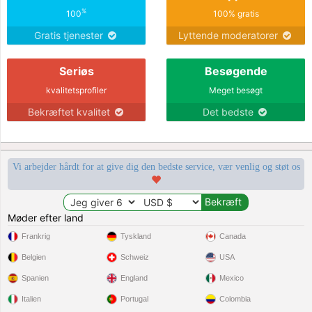
%
100
100% gratis
Gratis tjenester
Lyttende moderatorer
Seriøs
Besøgende
kvalitetsprofiler
Meget besøgt
Bekræftet kvalitet
Det bedste
Vi arbejder hårdt for at give dig den bedste service, vær venlig og støt os
Møder efter land
Frankrig
Tyskland
Canada
Belgien
Schweiz
USA
Spanien
England
Mexico
Italien
Portugal
Colombia