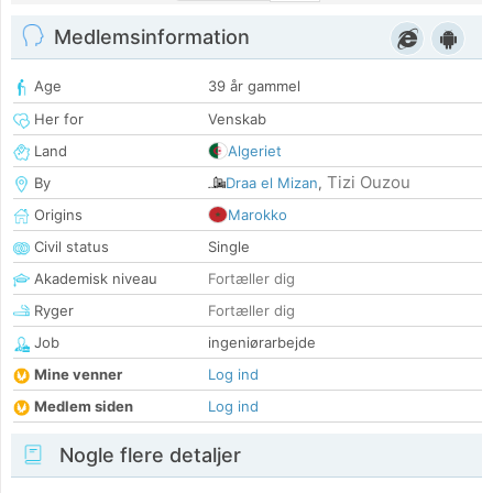
Medlemsinformation
Age
39 år gammel
Her for
Venskab
Land
Algeriet
Tizi Ouzou
By
Draa el Mizan
,
Origins
Marokko
Civil status
Single
Akademisk niveau
Fortæller dig
Ryger
Fortæller dig
Job
ingeniørarbejde
Mine venner
Log ind
Medlem siden
Log ind
Nogle flere detaljer