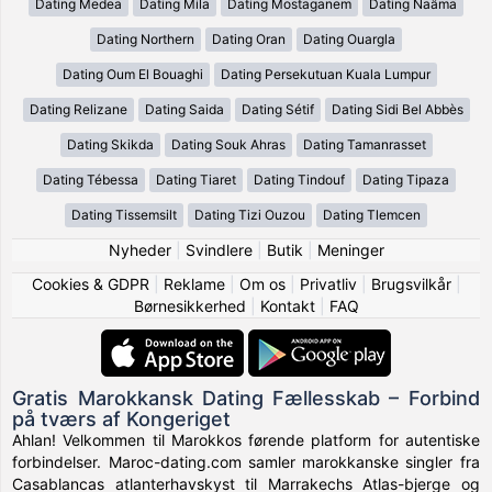
Dating Medea
Dating Mila
Dating Mostaganem
Dating Naâma
Dating Northern
Dating Oran
Dating Ouargla
Dating Oum El Bouaghi
Dating Persekutuan Kuala Lumpur
Dating Relizane
Dating Saida
Dating Sétif
Dating Sidi Bel Abbès
Dating Skikda
Dating Souk Ahras
Dating Tamanrasset
Dating Tébessa
Dating Tiaret
Dating Tindouf
Dating Tipaza
Dating Tissemsilt
Dating Tizi Ouzou
Dating Tlemcen
Nyheder
|
Svindlere
|
Butik
|
Meninger
Cookies & GDPR
|
Reklame
|
Om os
|
Privatliv
|
Brugsvilkår
|
Børnesikkerhed
|
Kontakt
|
FAQ
Gratis Marokkansk Dating Fællesskab – Forbind
på tværs af Kongeriget
Ahlan! Velkommen til Marokkos førende platform for autentiske
forbindelser. Maroc-dating.com samler marokkanske singler fra
Casablancas atlanterhavskyst til Marrakechs Atlas-bjerge og