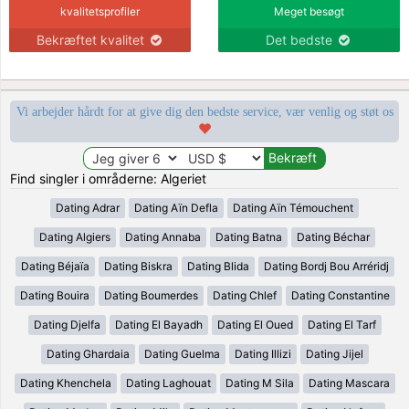
kvalitetsprofiler
Meget besøgt
Bekræftet kvalitet
Det bedste
Vi arbejder hårdt for at give dig den bedste service, vær venlig og støt os
Find singler i områderne: Algeriet
Dating Adrar
Dating Aïn Defla
Dating Aïn Témouchent
Dating Algiers
Dating Annaba
Dating Batna
Dating Béchar
Dating Béjaïa
Dating Biskra
Dating Blida
Dating Bordj Bou Arréridj
Dating Bouira
Dating Boumerdes
Dating Chlef
Dating Constantine
Dating Djelfa
Dating El Bayadh
Dating El Oued
Dating El Tarf
Dating Ghardaia
Dating Guelma
Dating Illizi
Dating Jijel
Dating Khenchela
Dating Laghouat
Dating M Sila
Dating Mascara