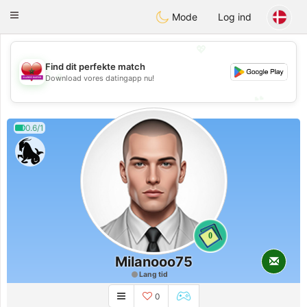
Maroc Dating
Toggle
Mode
Log ind
navigation
💖
Find dit perfekte match
💖
Download vores datingapp nu!
💕
💕
0.6/1
0
Milanooo75
Lang tid
0