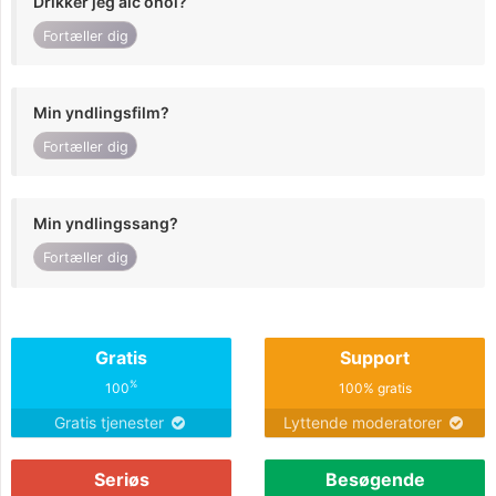
Drikker jeg alc ohol?
Fortæller dig
Min yndlingsfilm?
Fortæller dig
Min yndlingssang?
Fortæller dig
Gratis
Support
%
100
100% gratis
Gratis tjenester
Lyttende moderatorer
Seriøs
Besøgende