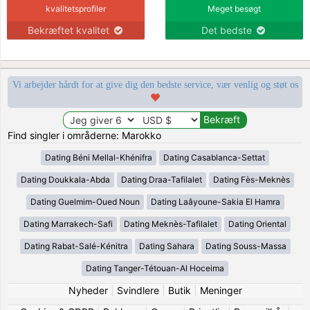
kvalitetsprofiler
Meget besøgt
Bekræftet kvalitet
Det bedste
Vi arbejder hårdt for at give dig den bedste service, vær venlig og støt os
Find singler i områderne: Marokko
Dating Béni Mellal-Khénifra
Dating Casablanca-Settat
Dating Doukkala-Abda
Dating Draa-Tafilalet
Dating Fès-Meknès
Dating Guelmim-Oued Noun
Dating Laâyoune-Sakia El Hamra
Dating Marrakech-Safi
Dating Meknès-Tafilalet
Dating Oriental
Dating Rabat-Salé-Kénitra
Dating Sahara
Dating Souss-Massa
Dating Tanger-Tétouan-Al Hoceima
Nyheder
|
Svindlere
|
Butik
|
Meninger