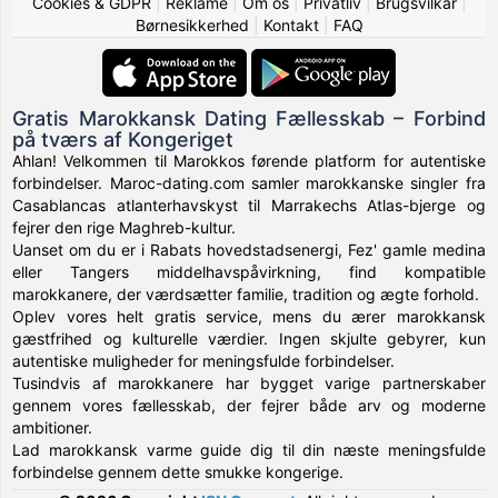
Cookies & GDPR
|
Reklame
|
Om os
|
Privatliv
|
Brugsvilkår
|
Børnesikkerhed
|
Kontakt
|
FAQ
Gratis Marokkansk Dating Fællesskab – Forbind
på tværs af Kongeriget
Ahlan! Velkommen til Marokkos førende platform for autentiske
forbindelser. Maroc-dating.com samler marokkanske singler fra
Casablancas atlanterhavskyst til Marrakechs Atlas-bjerge og
fejrer den rige Maghreb-kultur.
Uanset om du er i Rabats hovedstadsenergi, Fez' gamle medina
eller Tangers middelhavspåvirkning, find kompatible
marokkanere, der værdsætter familie, tradition og ægte forhold.
Oplev vores helt gratis service, mens du ærer marokkansk
gæstfrihed og kulturelle værdier. Ingen skjulte gebyrer, kun
autentiske muligheder for meningsfulde forbindelser.
Tusindvis af marokkanere har bygget varige partnerskaber
gennem vores fællesskab, der fejrer både arv og moderne
ambitioner.
Lad marokkansk varme guide dig til din næste meningsfulde
forbindelse gennem dette smukke kongerige.