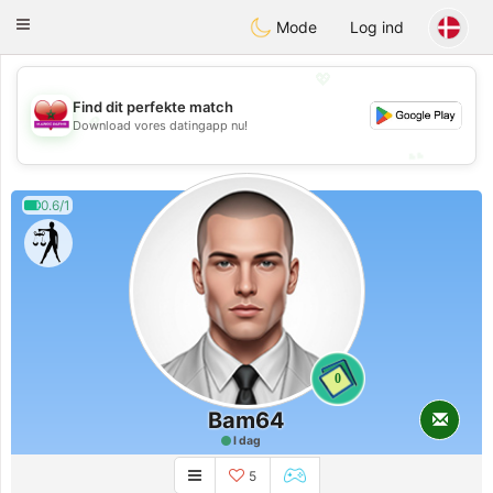
Maroc Dating
Toggle
Mode
Log ind
navigation
💖
Find dit perfekte match
💖
Download vores datingapp nu!
💕
💕
0.6/1
0
Bam64
I dag
5