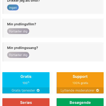
Drikker jeg alc ohol?
Ingen
Min yndlingsfilm?
Fortæller dig
Min yndlingssang?
Fortæller dig
Gratis
Support
%
100
100% gratis
Gratis tjenester
Lyttende moderatorer
Seriøs
Besøgende