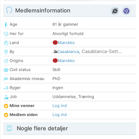
Medlemsinformation
Age
61 år gammel
Her for
Alvorligt forhold
Land
Marokko
Casablanca-Sett...
By
Casablanca
,
Origins
Marokko
Civil status
Skilt
Akademisk niveau
PhD
Ryger
Ingen
Job
Uddannelse, Træning
Mine venner
Log ind
Medlem siden
Log ind
Nogle flere detaljer