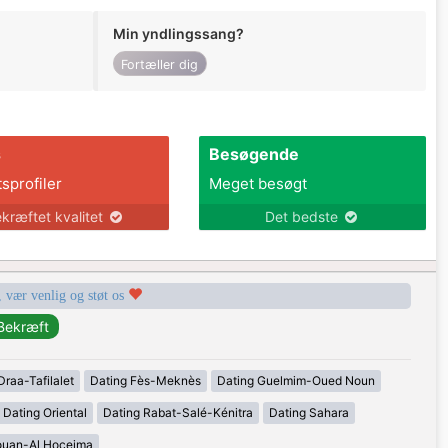
Min yndlingssang?
Fortæller dig
s
Besøgende
tsprofiler
Meget besøgt
kræftet kvalitet
Det bedste
, vær venlig og støt os
Draa-Tafilalet
Dating Fès-Meknès
Dating Guelmim-Oued Noun
Dating Oriental
Dating Rabat-Salé-Kénitra
Dating Sahara
ouan-Al Hoceima