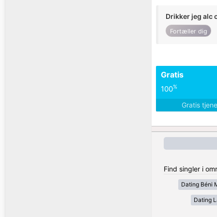
Drikker jeg alc 
Fortæller dig
Gratis
%
100
Gratis tjen
Find singler i o
Dating Béni 
Dating 