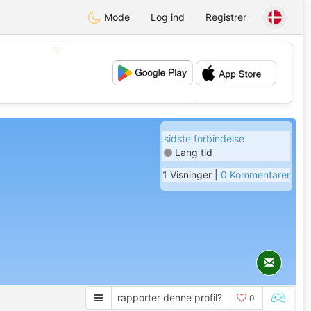
Mode
Log ind
Registrer
💖
💕
sidste forbindelse
Lang tid
1 Visninger |
0 Kommentarer
rapporter denne profil?
0