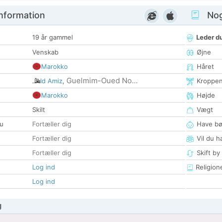
nformation
Nogl
19 år gammel
Leder du
Venskab
Øjne
Marokko
Håret
Guelmim-Oued No...
Id Amiz
,
Kroppe
Marokko
Højde
Skilt
Vægt
u
Fortæller dig
Have bø
Fortæller dig
Vil du h
Fortæller dig
Skift by
Log ind
Religion
Log ind
g