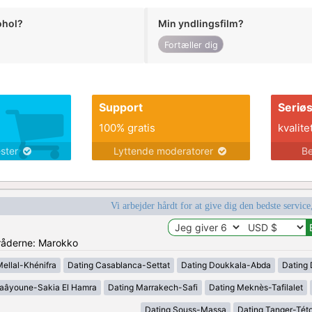
ohol?
Min yndlingsfilm?
Fortæller dig
Support
Seriø
100% gratis
kvalite
ester
Lyttende moderatorer
Be
Vi arbejder hårdt for at give dig den bedste service
mråderne: Marokko
Mellal-Khénifra
Dating Casablanca-Settat
Dating Doukkala-Abda
Dating 
Laâyoune-Sakia El Hamra
Dating Marrakech-Safi
Dating Meknès-Tafilalet
Dating Souss-Massa
Dating Tanger-Tét