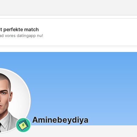
it perfekte match
💖
d vores datingapp nu!
💕
Aminebeydiya
0