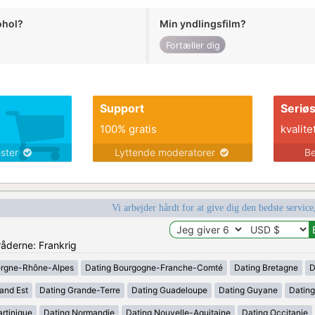
ohol?
Min yndlingsfilm?
Fortæller dig
Support
Seriø
100% gratis
kvalite
ester
Lyttende moderatorer
Be
Vi arbejder hårdt for at give dig den bedste service
råderne: Frankrig
ergne-Rhône-Alpes
Dating Bourgogne-Franche-Comté
Dating Bretagne
D
and Est
Dating Grande-Terre
Dating Guadeloupe
Dating Guyane
Datin
rtinique
Dating Normandie
Dating Nouvelle-Aquitaine
Dating Occitanie