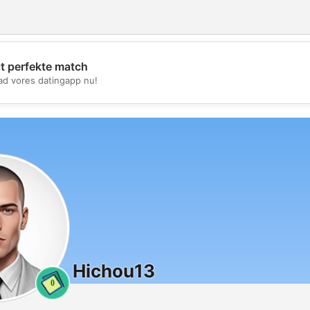
it perfekte match
💖
d vores datingapp nu!
💕
Hichou13
0