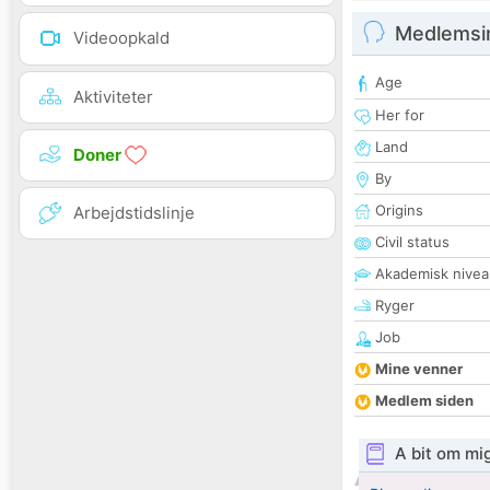
Medlemsi
Videoopkald
Age
Aktiviteter
Her for
Land
Doner
By
Origins
Arbejdstidslinje
Civil status
Akademisk nivea
Ryger
Job
Mine venner
Medlem siden
A bit om mi