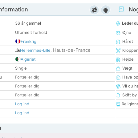
nformation
Nogl
36 år gammel
Leder du
Uformelt forhold
Øjne
Frankrig
Håret
Hauts-de-France
Hellemmes-Lille
,
Kroppe
Algeriet
Højde
Single
Vægt
u
Fortæller dig
Have bø
Fortæller dig
Vil du h
Fortæller dig
Skift by
Log ind
Religion
Log ind
g