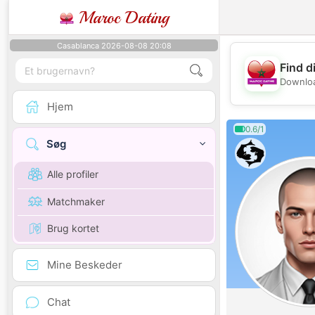
Maroc Dating
Casablanca 2026-08-08 20:08
Find d
Downloa
Hjem
0.6/1
Søg
Alle profiler
Matchmaker
Brug kortet
Mine Beskeder
Chat