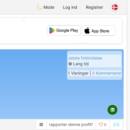
Mode
Log ind
Registrer
💖
💕
sidste forbindelse
Lang tid
1 Visninger |
0 Kommentarer
rapporter denne profil?
0