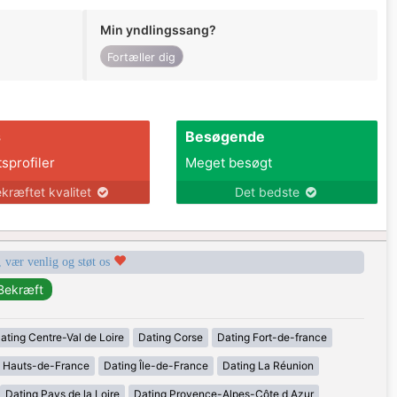
Min yndlingssang?
Fortæller dig
s
Besøgende
tsprofiler
Meget besøgt
kræftet kvalitet
Det bedste
, vær venlig og støt os
ating Centre-Val de Loire
Dating Corse
Dating Fort-de-france
g Hauts-de-France
Dating Île-de-France
Dating La Réunion
Dating Pays de la Loire
Dating Provence-Alpes-Côte d Azur