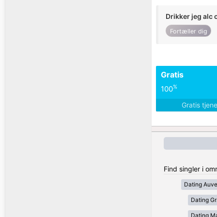
Drikker jeg alc 
Fortæller dig
Gratis
%
100
Gratis tjen
Find singler i om
Dating Auv
Dating Gr
Dating Ma