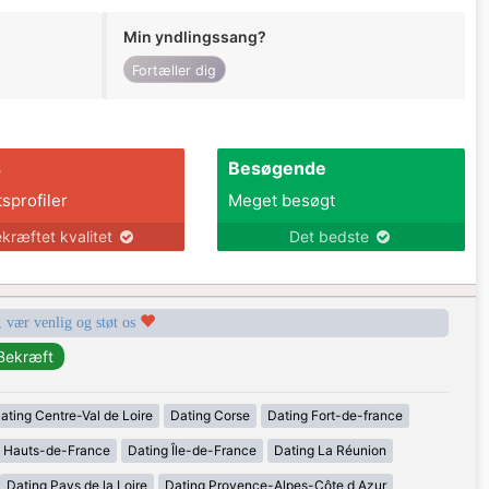
Min yndlingssang?
Fortæller dig
s
Besøgende
tsprofiler
Meget besøgt
kræftet kvalitet
Det bedste
, vær venlig og støt os
ating Centre-Val de Loire
Dating Corse
Dating Fort-de-france
g Hauts-de-France
Dating Île-de-France
Dating La Réunion
Dating Pays de la Loire
Dating Provence-Alpes-Côte d Azur