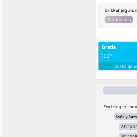
Drikker jeg alc 
Fortæller dig
Gratis
%
100
Gratis tjen
Find singler i om
Dating Auv
Dating Gr
Dating Ma