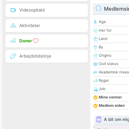
Medlemsi
Videoopkald
Age
Aktiviteter
Her for
Land
Doner
By
Origins
Arbejdstidslinje
Civil status
Akademisk nivea
Ryger
Job
Mine venner
Medlem siden
A bit om mi