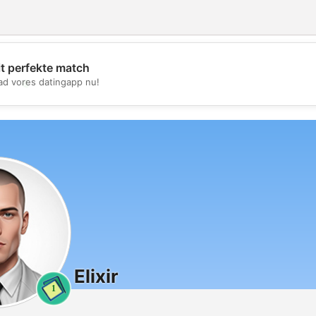
it perfekte match
💖
d vores datingapp nu!
💕
Elixir
1