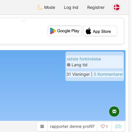
Mode
Log ind
Registrer
💖
💕
sidste forbindelse
Lang tid
31 Visninger |
0 Kommentarer
rapporter denne profil?
1