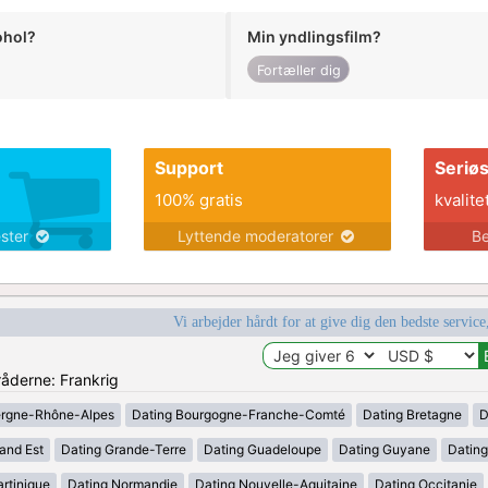
ohol?
Min yndlingsfilm?
Fortæller dig
Support
Seriø
100% gratis
kvalite
ester
Lyttende moderatorer
Be
Vi arbejder hårdt for at give dig den bedste service
råderne: Frankrig
ergne-Rhône-Alpes
Dating Bourgogne-Franche-Comté
Dating Bretagne
D
and Est
Dating Grande-Terre
Dating Guadeloupe
Dating Guyane
Datin
rtinique
Dating Normandie
Dating Nouvelle-Aquitaine
Dating Occitanie