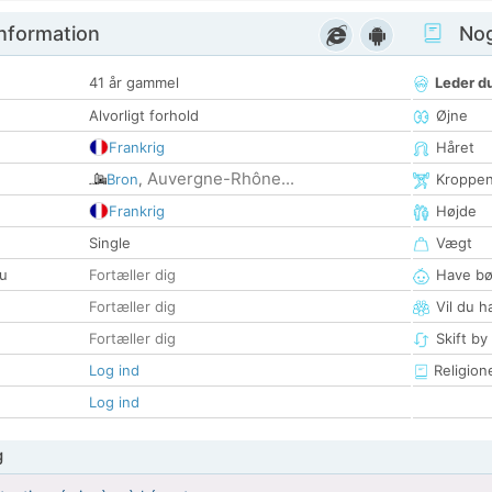
nformation
Nogl
41 år gammel
Leder du
Alvorligt forhold
Øjne
Frankrig
Håret
Auvergne-Rhône...
Bron
,
Kroppe
Frankrig
Højde
Single
Vægt
u
Fortæller dig
Have bø
Fortæller dig
Vil du h
Fortæller dig
Skift by
Log ind
Religion
Log ind
g