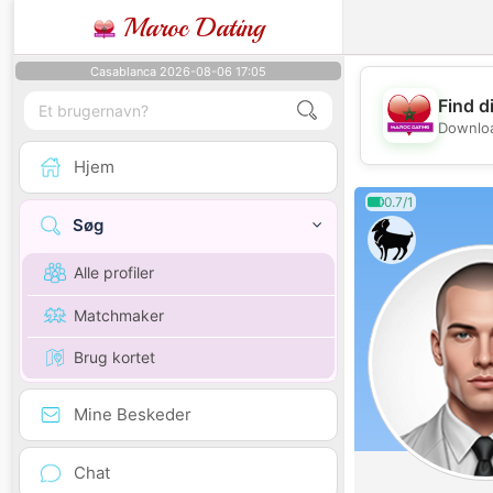
Maroc Dating
Casablanca 2026-08-06 17:05
Find d
Downloa
Hjem
0.7/1
Søg
Alle profiler
Matchmaker
Brug kortet
Mine Beskeder
Chat