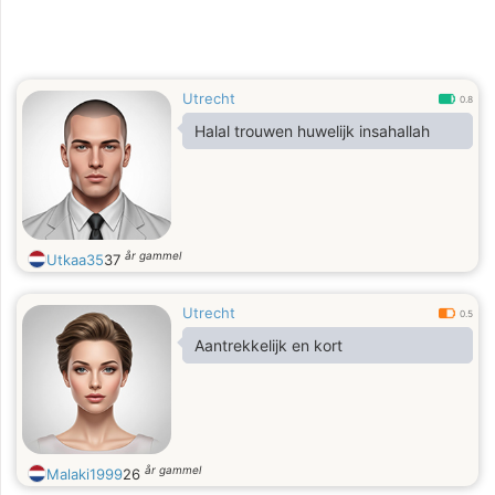
Utrecht
0.8
Halal trouwen huwelijk insahallah
år gammel
Utkaa35
37
Utrecht
0.5
Aantrekkelijk en kort
år gammel
Malaki1999
26