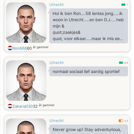
Utrecht
1
Hoi ik ben Ron....58 lentes jong.....ik
woon in Utrecht.....en ben D.J.....heb
mijn &
quot;zaakjes&
quot; voor elkaar.....maar ik mis een
maatje......gewoon ..net zoals jij
år gammel
Ron666
60
misschien.....ik sta open voor n
bioscoopje, samen koken met 'n
Utrecht
wijntje erbij......gewoon
0.9
gezellig......tot gauw meis......
normaal sociaal lief aardig sportief
år gammel
Zakaria030
32
Utrecht
0.3
Never grow up! Stay adventurious,