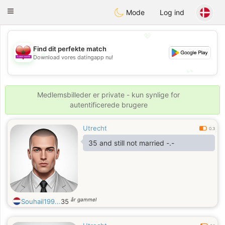
Maroc Dating
Toggle
Mode
Log ind
navigation
💖
Find dit perfekte match
💖
Download vores datingapp nu!
💕
💕
Medlemsbilleder er private - kun synlige for
autentificerede brugere
Utrecht
0.3
35 and still not married -.-
år gammel
Souhail199...
35