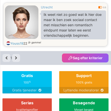
Utrecht
0.5
Ik weet niet zo goed wat ik hier doe
maar ik ben zoek sociaal contact
met misschien een romantisch
eindpunt maar laten we eerst
vriendschappelijk beginnen.
år gammel
Youss19
22
1
Søg efter kriterier
Gratis
Support
%
100
100% gratis
Gratis tjenester
Lyttende moderatorer
Seriøs
Besøgende
kvalitetsprofiler
Meget besøgt