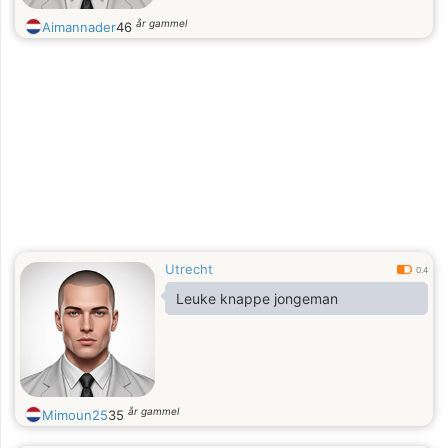
år gammel
Aimannader
46
Utrecht
0.4
Leuke knappe jongeman
år gammel
Mimoun25
35