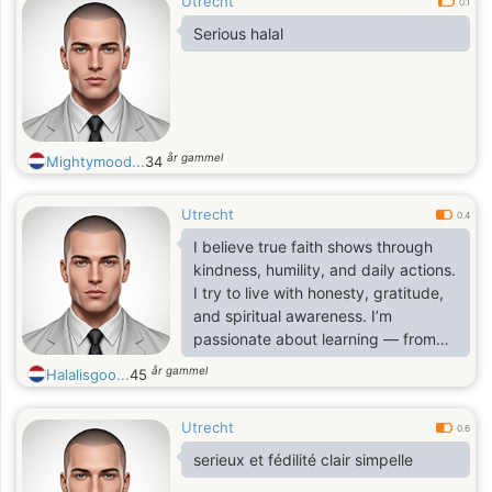
Utrecht
0.1
Serious halal
år gammel
Mightymood...
34
Utrecht
0.4
I believe true faith shows through
kindness, humility, and daily actions.
I try to live with honesty, gratitude,
and spiritual awareness. I’m
passionate about learning — from
the wisdom of books to the lessons
år gammel
Halalisgoo...
45
that travel and new experiences
bring. I’m hoping to meet a woman
Utrecht
whose connection to Islam is both
0.6
heartfelt and sincere — someone
serieux et fédilité clair simpelle
who values character, compassion,