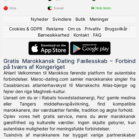
Kina
Kuwait
Hele listen
Nyheder
|
Svindlere
|
Butik
|
Meninger
Cookies & GDPR
|
Reklame
|
Om os
|
Privatliv
|
Brugsvilkår
|
Børnesikkerhed
|
Kontakt
|
FAQ
Gratis Marokkansk Dating Fællesskab – Forbind
på tværs af Kongeriget
Ahlan! Velkommen til Marokkos førende platform for autentiske
forbindelser. Maroc-dating.com samler marokkanske singler fra
Casablancas atlanterhavskyst til Marrakechs Atlas-bjerge og
fejrer den rige Maghreb-kultur.
Uanset om du er i Rabats hovedstadsenergi, Fez' gamle medina
eller Tangers middelhavspåvirkning, find kompatible
marokkanere, der værdsætter familie, tradition og ægte forhold.
Oplev vores helt gratis service, mens du ærer marokkansk
gæstfrihed og kulturelle værdier. Ingen skjulte gebyrer, kun
autentiske muligheder for meningsfulde forbindelser.
Tusindvis af marokkanere har bygget varige partnerskaber