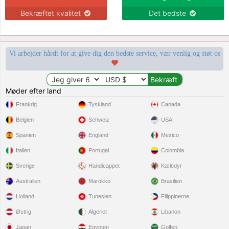
Bekræftet kvalitet
Det bedste
Vi arbejder hårdt for at give dig den bedste service, vær venlig og støt os
Møder efter land
Frankrig
Tyskland
Canada
Belgien
Schweiz
USA
Spanien
England
Mexico
Italien
Portugal
Colombia
Sverige
Handicappet
Kæledyr
Australien
Marokko
Brasilien
Holland
Tunesien
Filippinerne
Østrig
Algeriet
Libanon
Japan
Egypten
Golfen