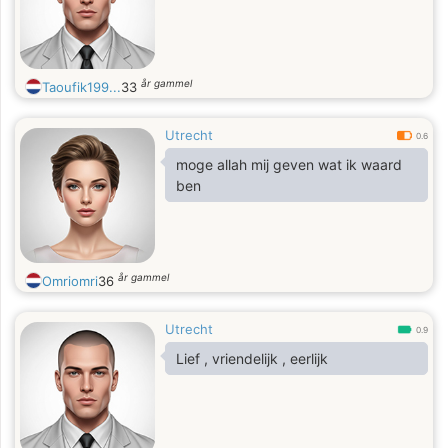
and growth.
år gammel
Taoufik199...
33
Utrecht
0.6
moge allah mij geven wat ik waard
ben
år gammel
Omriomri
36
Utrecht
0.9
Lief , vriendelijk , eerlijk