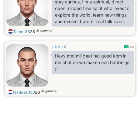
stay curious, I’m a spiritual, direct,
open minded free spirit who loves to
explore the world, learn new things
and evolve. I prefer real talk over
small talk. I don’t like the
år gammel
Tamer88
38
conventional
Utrecht
0.8
Heyy met mij gaat het goed kom in
me chat en we maken een babbeltje
:)
år gammel
Nadeer030
26