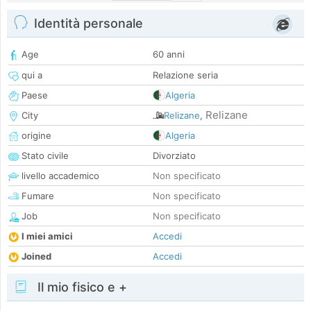
Identità personale
Age
60 anni
qui a
Relazione seria
Paese
Algeria
Relizane
City
Relizane
,
origine
Algeria
Stato civile
Divorziato
livello accademico
Non specificato
Fumare
Non specificato
Job
Non specificato
I miei amici
Accedi
Joined
Accedi
Il mio fisico e +