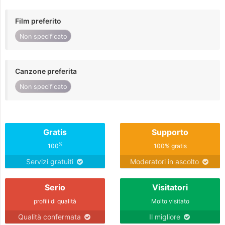
Film preferito
Non specificato
Canzone preferita
Non specificato
Gratis
Supporto
%
100
100% gratis
Servizi gratuiti
Moderatori in ascolto
Serio
Visitatori
profili di qualità
Molto visitato
Qualità confermata
Il migliore