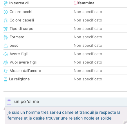
In cerca di
femmina
Colore occhi
Non specificato
Colore capelli
Non specificato
Tipo di corpo
Non specificato
Formato
Non specificato
peso
Non specificato
Avere figli
Non specificato
Vuoi avere figli
Non specificato
Mosso dall'amore
Non specificato
La religione
Non specificato
un po 'di me
je suis un homme tres serieu calme et tranquil je respecte la
femmes et je desire trouver une relation noble et solide