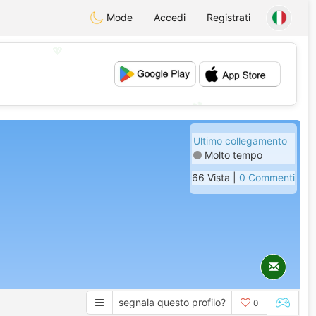
Mode
Accedi
Registrati
💖
💕
Ultimo collegamento
Molto tempo
66 Vista |
0 Commenti
segnala questo profilo?
0