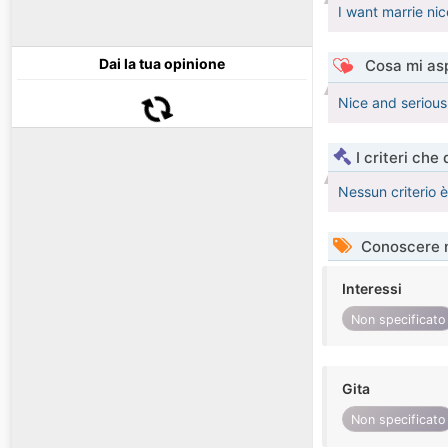
I want marrie nice
Dai la tua opinione
Cosa mi asp
Nice and serious w
I criteri che
Nessun criterio 
Conoscere 
Interessi
Non specificato
Gita
Non specificato