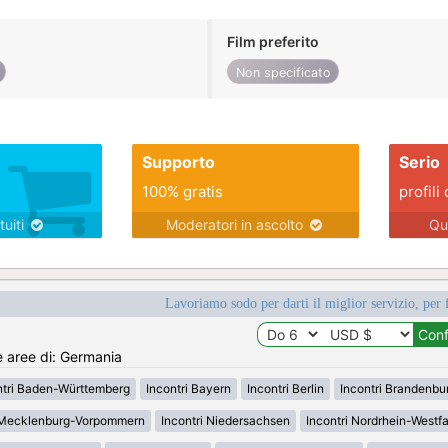
Film preferito
Non specificato
Supporto
Serio
100% gratis
profili 
tuiti
Moderatori in ascolto
Qu
Lavoriamo sodo per darti il miglior servizio, per 
e aree di: Germania
ntri Baden-Württemberg
Incontri Bayern
Incontri Berlin
Incontri Brandenbu
i Mecklenburg-Vorpommern
Incontri Niedersachsen
Incontri Nordrhein-Westf