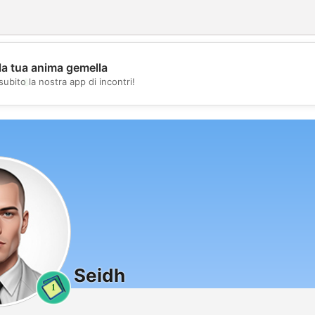
la tua anima gemella
💖
subito la nostra app di incontri!
💕
Seidh
1