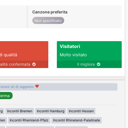
Canzone preferita
Non specificato
Visitatori
di qualità
Molto visitato
alità confermata
Il migliore
favore sii di supporto
rg
Incontri Bremen
Incontri Hamburg
Incontri Hessen
alen
Incontri Rheinland-Pfalz
Incontri Rhineland-Palatinate