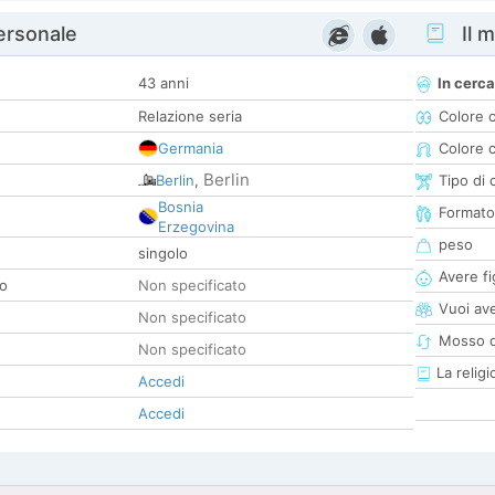
personale
Il m
43 anni
In cerca
Relazione seria
Colore 
Germania
Colore c
Berlin
Berlin
,
Tipo di 
Bosnia
Formato
Erzegovina
peso
singolo
Avere fig
co
Non specificato
Vuoi ave
Non specificato
Mosso d
Non specificato
La religi
Accedi
Accedi