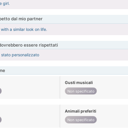
 girl.
etto dal mio partner
ith a similar look on life.
 dovrebbero essere rispettati
è stato personalizzato
me
Gusti musicali
Non specificato
Animali preferiti
Non specificato