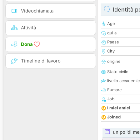
Identità 
Videochiamata
Age
Attività
qui a
Paese
Dona
City
Timeline di lavoro
origine
Stato civile
livello accademi
Fumare
Job
I miei amici
Joined
un po 'di me