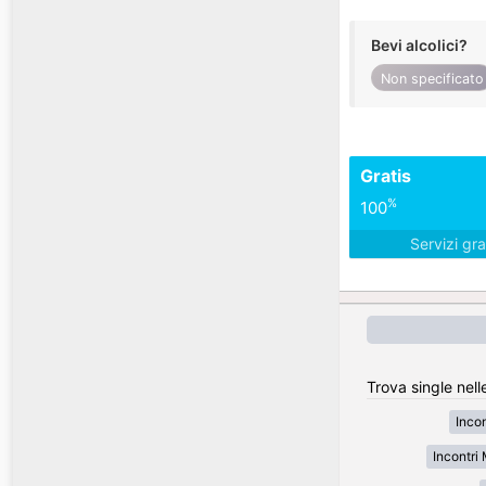
Bevi alcolici?
Non specificato
Gratis
%
100
Servizi gra
Trova single nell
Inco
Incontr