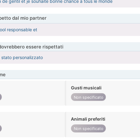
n de gentil et je souhaite bonne chance à tous le monde
etto dal mio partner
ool responsable et
 dovrebbero essere rispettati
è stato personalizzato
me
Gusti musicali
Non specificato
Animali preferiti
Non specificato