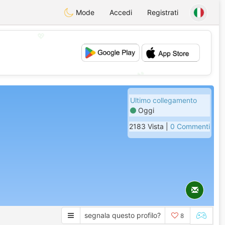
Mode
Accedi
Registrati
💖
💕
Ultimo collegamento
Oggi
2183 Vista |
0 Commenti
segnala questo profilo?
8