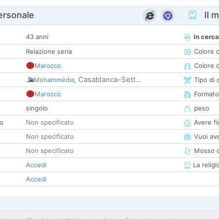
personale
Il m
43 anni
In cerca
Relazione seria
Colore 
Marocco
Colore c
Casablanca-Sett...
Mohammédia
,
Tipo di 
Marocco
Formato
singolo
peso
co
Non specificato
Avere fig
Non specificato
Vuoi ave
Non specificato
Mosso d
Accedi
La religi
Accedi