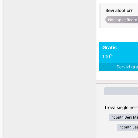
Bevi alcolici?
Non specificato
Gratis
%
100
Servizi gra
Trova single nell
Incontri Béni Me
Incontri L