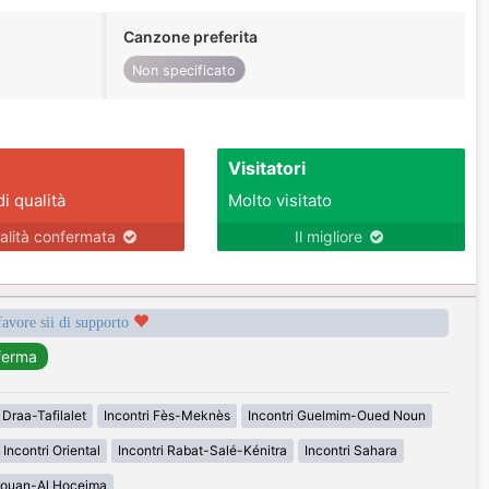
Canzone preferita
Non specificato
Visitatori
di qualità
Molto visitato
alità confermata
Il migliore
favore sii di supporto
 Draa-Tafilalet
Incontri Fès-Meknès
Incontri Guelmim-Oued Noun
Incontri Oriental
Incontri Rabat-Salé-Kénitra
Incontri Sahara
étouan-Al Hoceima