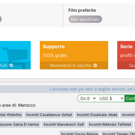
Film preferito
Non specificato
Supporto
Serio
100% gratis
profili 
tuiti
Moderatori in ascolto
Qu
Lavoriamo sodo per darti il miglior servizio, per 
e aree di: Marocco
llal-Khénifra
Incontri Casablanca-Settat
Incontri Doukkala-Abda
Incontri
aâyoune-Sakia El Hamra
Incontri Marrakech-Safi
Incontri Meknès-Tafilalet
Incontri Souss-Massa
Incontri Tanger-T