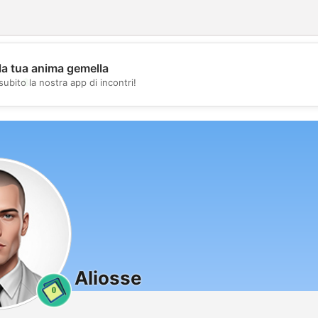
la tua anima gemella
💖
subito la nostra app di incontri!
💕
Aliosse
0