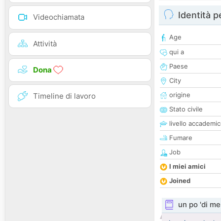
Identità 
Videochiamata
Age
Attività
qui a
Paese
Dona
City
origine
Timeline di lavoro
Stato civile
livello accademi
Fumare
Job
I miei amici
Joined
un po 'di me