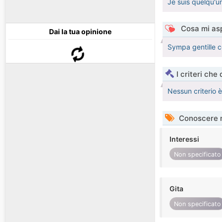
Je suis quelqu'u
Cosa mi asp
Dai la tua opinione
Sympa gentille c
I criteri che
Nessun criterio 
Conoscere 
Interessi
Non specificato
Gita
Non specificato