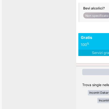
Bevi alcolici?
Non specificato
Gratis
%
100
Servizi gra
Trova single nell
Incontri Dakar
Incontr