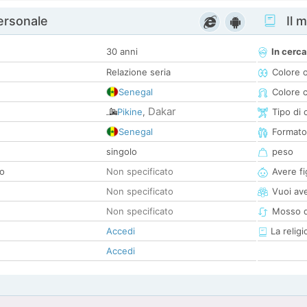
personale
Il m
30 anni
In cerca
Relazione seria
Colore 
Senegal
Colore c
Dakar
Pikine
,
Tipo di 
Senegal
Formato
singolo
peso
co
Non specificato
Avere fig
Non specificato
Vuoi ave
Non specificato
Mosso d
Accedi
La religi
Accedi