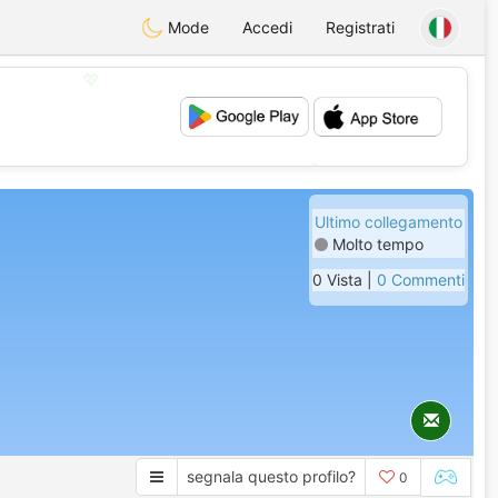
Mode
Accedi
Registrati
💖
💕
Ultimo collegamento
Molto tempo
0 Vista |
0 Commenti
segnala questo profilo?
0