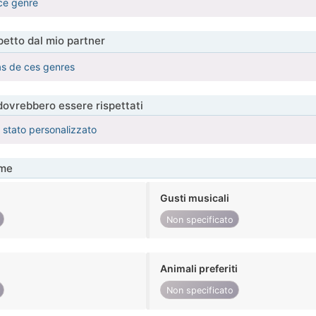
ce genre
etto dal mio partner
as de ces genres
 dovrebbero essere rispettati
è stato personalizzato
me
Gusti musicali
Non specificato
Animali preferiti
Non specificato