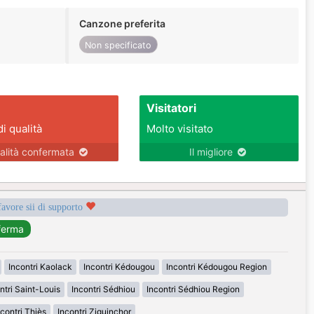
Canzone preferita
Non specificato
Visitatori
di qualità
Molto visitato
alità confermata
Il migliore
favore sii di supporto
Incontri Kaolack
Incontri Kédougou
Incontri Kédougou Region
ntri Saint-Louis
Incontri Sédhiou
Incontri Sédhiou Region
ncontri Thiès
Incontri Ziguinchor