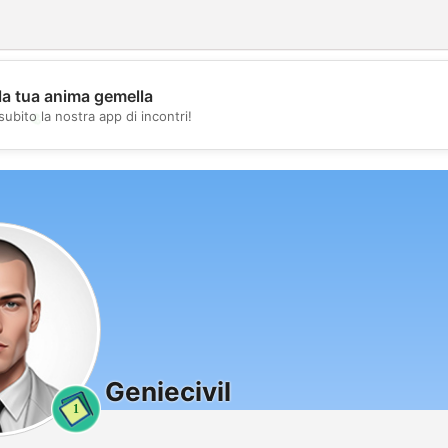
la tua anima gemella
💖
subito la nostra app di incontri!
💕
Geniecivil
1