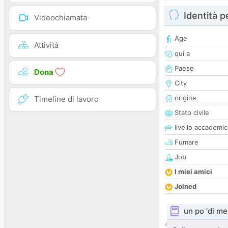
Identità 
Videochiamata
Age
Attività
qui a
Paese
Dona
City
origine
Timeline di lavoro
Stato civile
livello accademi
Fumare
Job
I miei amici
Joined
un po 'di me