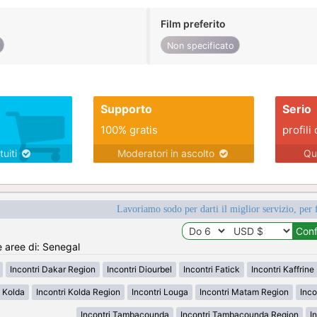
Film preferito
Non specificato
Supporto
Serio
100% gratis
profili 
tuiti
Moderatori in ascolto
Qu
Lavoriamo sodo per darti il miglior servizio, per 
e aree di: Senegal
Incontri Dakar Region
Incontri Diourbel
Incontri Fatick
Incontri Kaffrine
i Kolda
Incontri Kolda Region
Incontri Louga
Incontri Matam Region
Inco
Incontri Tambacounda
Incontri Tambacounda Region
I