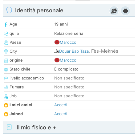
Identità personale
Age
19 anni
qui a
Relazione seria
Paese
Marocco
Fès-Meknès
City
Douar Bab Taza
,
origine
Marocco
Stato civile
È complicato
livello accademico
Non specificato
Fumare
Non specificato
Job
Non specificato
I miei amici
Accedi
Joined
Accedi
Il mio fisico e +