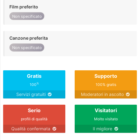
Film preferito
Non specificato
Canzone preferita
Non specificato
Gratis
Supporto
%
100
100% gratis
Servizi gratuiti
Moderatori in ascolto
Serio
Visitatori
profili di qualità
Molto visitato
Qualità confermata
Il migliore