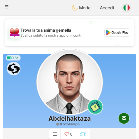
Maroc Dating
Toggle
Mode
Accedi
navigation
💖
Trova la tua anima gemella
💖
Scarica subito la nostra app di incontri!
💕
💕
0.6/1
0
Abdelhaktaza
Molto tempo
0