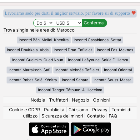
Lavoriamo sodo per darti il miglior servizio, per favore sii di supporto
Trova single nelle aree di: Marocco
Incontri Béni Mellal-Khénifra
Incontri Casablanca-Settat
Incontri Doukkala-Abda
Incontri Draa-Tafilalet
Incontri Fès-Meknès
Incontri Guelmim-Oued Noun
Incontri Laâyoune-Sakia El Hamra
Incontri Marrakech-Safi
Incontri Meknès-Tafilalet
Incontri Oriental
Incontri Rabat-Salé-Kénitra
Incontri Sahara
Incontri Souss-Massa
Incontri Tanger-Tétouan-Al Hoceima
Notizie
|
Truffatori
|
Negozio
|
Opinioni
Cookie e GDPR
|
Pubblicità
|
Chi siamo
|
Privacy
|
Termini di
utilizzo
|
Sicurezza dei minori
|
Contatto
|
FAQ