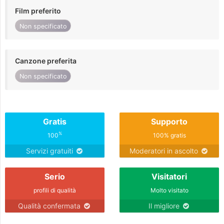
Film preferito
Non specificato
Canzone preferita
Non specificato
Gratis
Supporto
%
100
100% gratis
Servizi gratuiti
Moderatori in ascolto
Serio
Visitatori
profili di qualità
Molto visitato
Qualità confermata
Il migliore