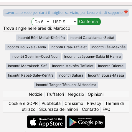
Lavoriamo sodo per darti il miglior servizio, per favore sii di supporto
Trova single nelle aree di: Marocco
Incontri Béni Mellal-Khénifra
Incontri Casablanca-Settat
Incontri Doukkala-Abda
Incontri Draa-Tafilalet
Incontri Fès-Meknès
Incontri Guelmim-Oued Noun
Incontri Laâyoune-Sakia El Hamra
Incontri Marrakech-Safi
Incontri Meknès-Tafilalet
Incontri Oriental
Incontri Rabat-Salé-Kénitra
Incontri Sahara
Incontri Souss-Massa
Incontri Tanger-Tétouan-Al Hoceima
Notizie
|
Truffatori
|
Negozio
|
Opinioni
Cookie e GDPR
|
Pubblicità
|
Chi siamo
|
Privacy
|
Termini di
utilizzo
|
Sicurezza dei minori
|
Contatto
|
FAQ