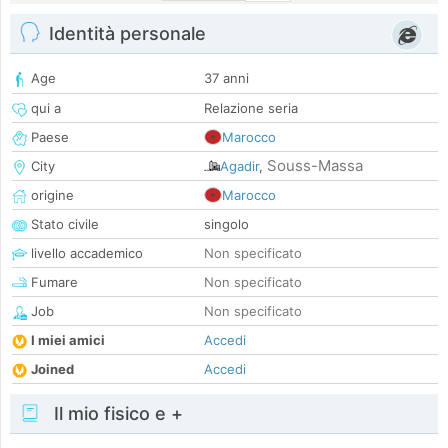
Identità personale
Age
37 anni
qui a
Relazione seria
Paese
Marocco
Souss-Massa
City
Agadir
,
origine
Marocco
Stato civile
singolo
livello accademico
Non specificato
Fumare
Non specificato
Job
Non specificato
I miei amici
Accedi
Joined
Accedi
Il mio fisico e +