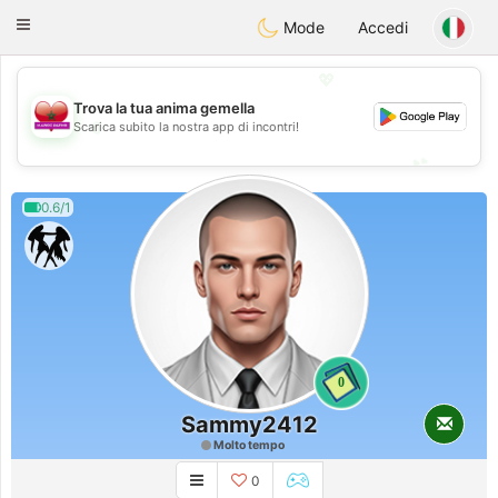
Maroc Dating
Toggle
Mode
Accedi
navigation
💖
Trova la tua anima gemella
💖
Scarica subito la nostra app di incontri!
💕
💕
0.6/1
0
Sammy2412
Molto tempo
0