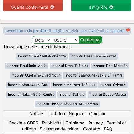
Qualità confermata
Il migliore
Lavoriamo sodo per darti il miglior servizio, per favore sii di supporto
Trova single nelle aree di: Marocco
Incontri Béni Mellal-Khénifra
Incontri Casablanca-Settat
Incontri Doukkala-Abda
Incontri Draa-Tafilalet
Incontri Fès-Meknès
Incontri Guelmim-Oued Noun
Incontri Laâyoune-Sakia El Hamra
Incontri Marrakech-Safi
Incontri Meknès-Tafilalet
Incontri Oriental
Incontri Rabat-Salé-Kénitra
Incontri Sahara
Incontri Souss-Massa
Incontri Tanger-Tétouan-Al Hoceima
Notizie
|
Truffatori
|
Negozio
|
Opinioni
Cookie e GDPR
|
Pubblicità
|
Chi siamo
|
Privacy
|
Termini di
utilizzo
|
Sicurezza dei minori
|
Contatto
|
FAQ