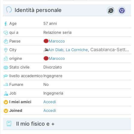
Identità personale
Age
57 anni
qui a
Relazione seria
Paese
Marocco
Casablanca-Sett...
City
Ain Diab, La Corniche
,
origine
Marocco
Stato civile
Divorziato
livello accademico
Ingegnere
Fumare
No
Job
Ingegneria
I miei amici
Accedi
Joined
Accedi
Il mio fisico e +