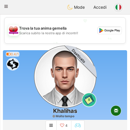
Maroc Dating
Toggle
Mode
Accedi
navigation
💖
Trova la tua anima gemella
💖
Scarica subito la nostra app di incontri!
💕
💕
Disattivato
0.4/1
0
Khalihas
Molto tempo
4