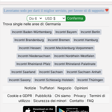
Lavoriamo sodo per darti il miglior servizio, per favore sii di supporto
Trova single nelle aree di: Germania
Incontri Baden-Württemberg
Incontri Bayern
Incontri Berlin
Incontri Brandenburg
Incontri Bremen
Incontri Hamburg
Incontri Hessen
Incontri Mecklenburg-Vorpommern
Incontri Niedersachsen
Incontri Nordrhein-Westfalen
Incontri Rheinland-Pfalz
Incontri Rhineland-Palatinate
Incontri Saarland
Incontri Sachsen
Incontri Sachsen-Anhalt
Incontri Saxony
Incontri Schleswig-Holstein
Incontri Thüringen
Notizie
|
Truffatori
|
Negozio
|
Opinioni
Cookie e GDPR
|
Pubblicità
|
Chi siamo
|
Privacy
|
Termini di
utilizzo
|
Sicurezza dei minori
|
Contatto
|
FAQ