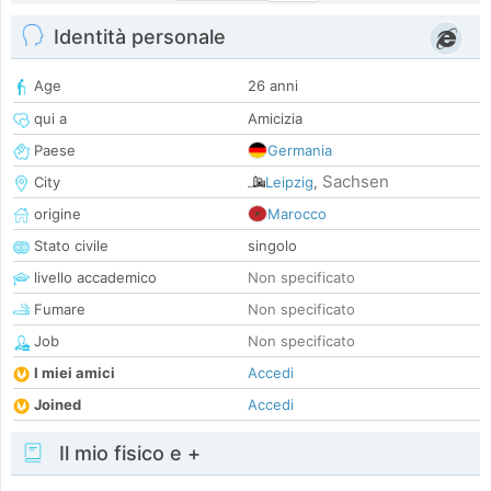
Identità personale
Age
26 anni
qui a
Amicizia
Paese
Germania
Sachsen
City
Leipzig
,
origine
Marocco
Stato civile
singolo
livello accademico
Non specificato
Fumare
Non specificato
Job
Non specificato
I miei amici
Accedi
Joined
Accedi
Il mio fisico e +