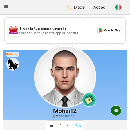
Maroc Dating
Toggle
Mode
Accedi
navigation
💖
Trova la tua anima gemella
💖
Scarica subito la nostra app di incontri!
💕
💕
0.3/1
0
Mohai12
Molto tempo
0