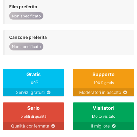
Film preferito
Non specificato
Canzone preferita
Non specificato
Gratis
Supporto
%
100
100% gratis
Servizi gratuiti
Moderatori in ascolto
Serio
Visitatori
profili di qualità
Molto visitato
Qualità confermata
Il migliore