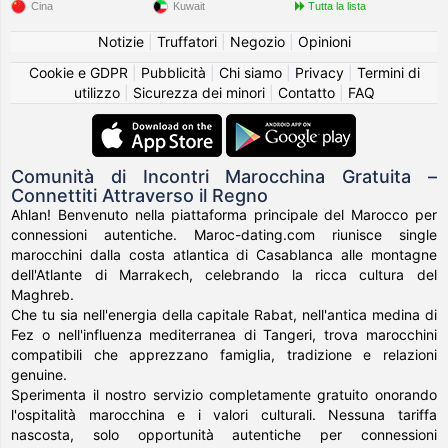
Cina
Kuwait
Tutta la lista
Notizie
|
Truffatori
|
Negozio
|
Opinioni
Cookie e GDPR
|
Pubblicità
|
Chi siamo
|
Privacy
|
Termini di
utilizzo
|
Sicurezza dei minori
|
Contatto
|
FAQ
Comunità di Incontri Marocchina Gratuita –
Connettiti Attraverso il Regno
Ahlan! Benvenuto nella piattaforma principale del Marocco per
connessioni autentiche. Maroc-dating.com riunisce single
marocchini dalla costa atlantica di Casablanca alle montagne
dell'Atlante di Marrakech, celebrando la ricca cultura del
Maghreb.
Che tu sia nell'energia della capitale Rabat, nell'antica medina di
Fez o nell'influenza mediterranea di Tangeri, trova marocchini
compatibili che apprezzano famiglia, tradizione e relazioni
genuine.
Sperimenta il nostro servizio completamente gratuito onorando
l'ospitalità marocchina e i valori culturali. Nessuna tariffa
nascosta, solo opportunità autentiche per connessioni