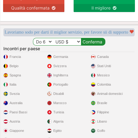
Qualità confermata
Il migliore
Lavoriamo sodo per darti il miglior servizio, per favore sii di supporto
Incontri per paese
Francia
Germania
Canada
Belgio
Svizzera
Stati Uniti
Spagna
Inghilterra
Messico
Italia
Portogallo
Colombia
Svezia
Disabili
Animali domestici
Australia
Marocco
Brasile
Paesi Bassi
Tunisia
Filippine
Austria
Algeria
Libano
Giappone
Egitto
Golfo