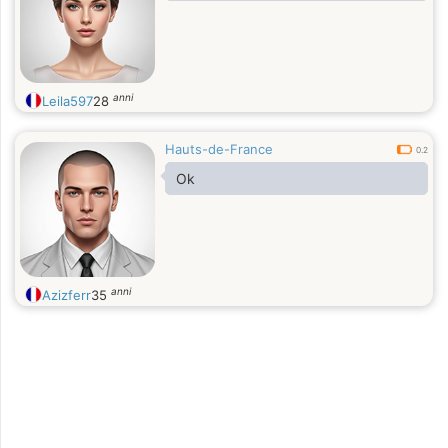
anni
Leila597
28
Hauts-de-France
0.2
Ok
anni
Azizferr
35