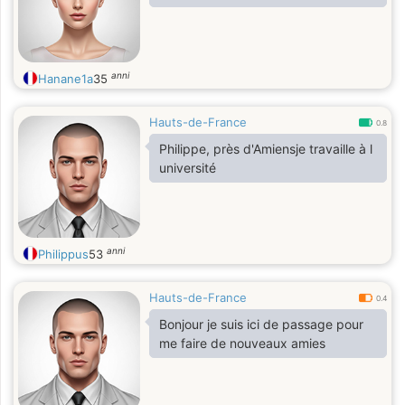
anni
Hanane1a
35
Hauts-de-France
0.8
Philippe, près d'Amiensje travaille à l
université
anni
Philippus
53
Hauts-de-France
0.4
Bonjour je suis ici de passage pour
me faire de nouveaux amies