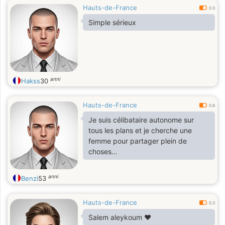
Hauts-de-France
0.3
Simple sérieux
anni
Hakss
30
Hauts-de-France
0.6
Je suis célibataire autonome sur
tous les plans et je cherche une
femme pour partager plein de
choses…
anni
Benzi
53
Hauts-de-France
0.3
Salem aleykoum ❤️