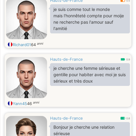
Hauts-de-France
0.5
je suis comme tout le monde
mais l'honnêteté compte pour moije
ne recherche pas l'amour sauf
l'amitié
anni
Richard01
64
Hauts-de-France
0.9
je cherche une femme sérieuse et
gentille pour habiter avec moi je suis
sérieux et très doux
anni
Yann45
46
Hauts-de-France
0.8
Bonjour je cherche une relation
sérieuse