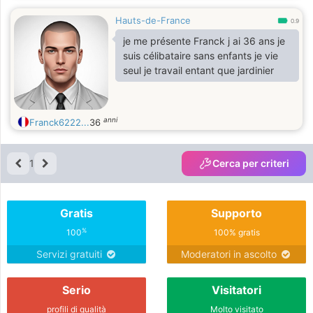
Hauts-de-France
0.9
je me présente Franck j ai 36 ans je
suis célibataire sans enfants je vie
seul je travail entant que jardinier
anni
Franck6222...
36
1
Cerca per criteri
Gratis
Supporto
%
100
100% gratis
Servizi gratuiti
Moderatori in ascolto
Serio
Visitatori
profili di qualità
Molto visitato