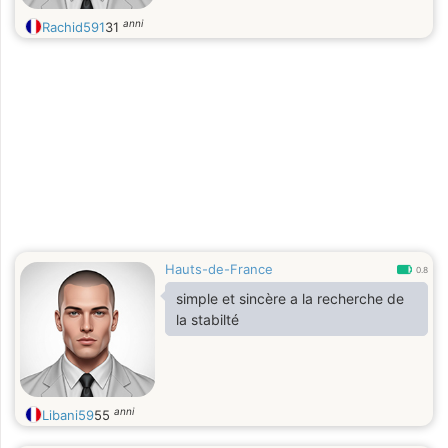
anni
Rachid591
31
Hauts-de-France
0.8
simple et sincère a la recherche de
la stabilté
anni
Libani59
55