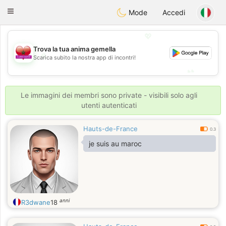
Maroc Dating
Toggle
Mode
Accedi
navigation
💖
Trova la tua anima gemella
💖
Scarica subito la nostra app di incontri!
💕
💕
Le immagini dei membri sono private - visibili solo agli
utenti autenticati
Hauts-de-France
0.3
je suis au maroc
anni
R3dwane
18