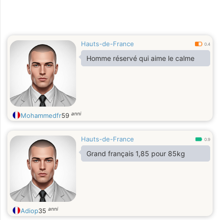
Hauts-de-France
0.4
Homme réservé qui aime le calme
anni
Mohammedfr
59
Hauts-de-France
0.9
Grand français 1,85 pour 85kg
anni
Adiop
35