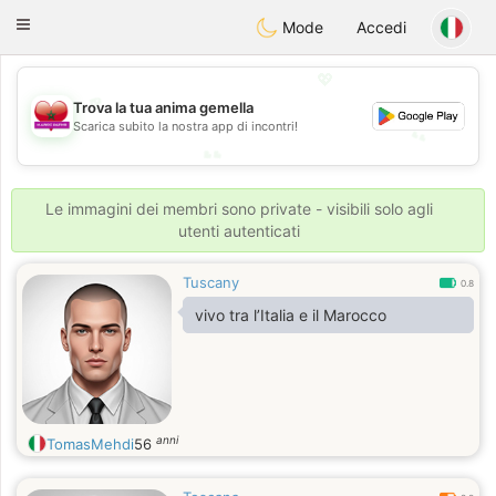
Maroc Dating
Toggle
Mode
Accedi
navigation
💖
💖
Trova la tua anima gemella
Scarica subito la nostra app di incontri!
💕
💕
Le immagini dei membri sono private - visibili solo agli
utenti autenticati
Tuscany
0.8
vivo tra l’Italia e il Marocco
anni
TomasMehdi
56