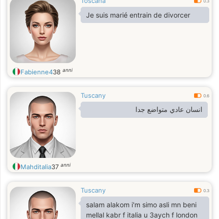
Toscana
0.3
Je suis marié entrain de divorcer
anni
Fabienne4
38
Tuscany
0.6
انسان عادي متواضع جدا
anni
Mahditalia
37
Tuscany
0.3
salam alakom i'm simo asli mn beni
mellal kabr f italia u 3aych f london