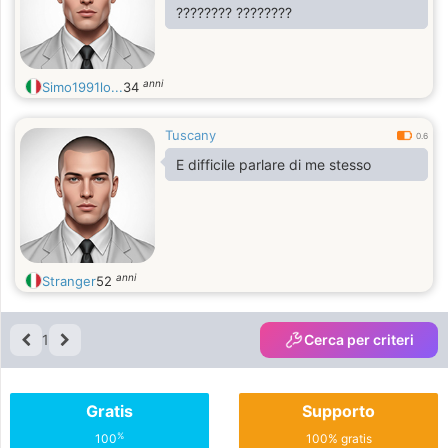
???????? ????????
anni
Simo1991lo...
34
Tuscany
0.6
E difficile parlare di me stesso
anni
Stranger
52
1
Cerca per criteri
Gratis
Supporto
%
100
100% gratis