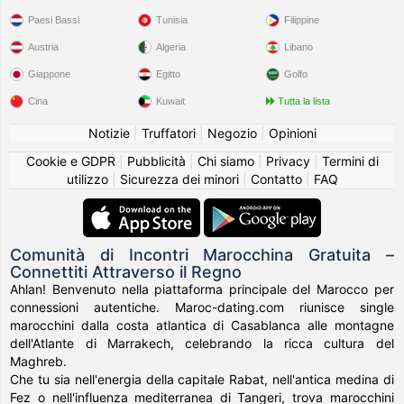
Paesi Bassi
Tunisia
Filippine
Austria
Algeria
Libano
Giappone
Egitto
Golfo
Cina
Kuwait
Tutta la lista
Notizie
|
Truffatori
|
Negozio
|
Opinioni
Cookie e GDPR
|
Pubblicità
|
Chi siamo
|
Privacy
|
Termini di
utilizzo
|
Sicurezza dei minori
|
Contatto
|
FAQ
Comunità di Incontri Marocchina Gratuita –
Connettiti Attraverso il Regno
Ahlan! Benvenuto nella piattaforma principale del Marocco per
connessioni autentiche. Maroc-dating.com riunisce single
marocchini dalla costa atlantica di Casablanca alle montagne
dell'Atlante di Marrakech, celebrando la ricca cultura del
Maghreb.
Che tu sia nell'energia della capitale Rabat, nell'antica medina di
Fez o nell'influenza mediterranea di Tangeri, trova marocchini