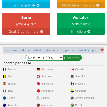
Servizi gratuiti
Moderatori in ascolto
Serio
Visitatori
profili di qualità
Molto visitato
Qualità confermata
Il migliore
Lavoriamo sodo per darti il miglior servizio, per favore sii di supporto
Incontri per paese
Francia
Germania
Canada
Belgio
Svizzera
Stati Uniti
Spagna
Inghilterra
Messico
Italia
Portogallo
Colombia
Svezia
Disabili
Animali domestici
Australia
Marocco
Brasile