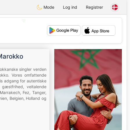
Mode
Log ind
Registrer
💖
💕
 Marokko
okkanske singler verden
rokko. Vores omfattende
tis adgang for autentiske
gæstfrihed, veltalende
 Marrakech, Fez, Tanger,
nien, Belgien, Holland og