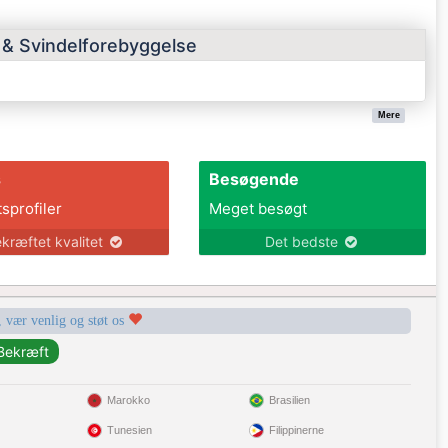
s & Svindelforebyggelse
Mere
s
Besøgende
tsprofiler
Meget besøgt
kræftet kvalitet
Det bedste
, vær venlig og støt os
Marokko
Brasilien
Tunesien
Filippinerne