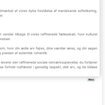
mærket af vores dybe forståelse af marokkansk sofistikering,
er.
nder tilbage til vores raffinerede fællesskab, hvor kulturel
resser.
form, hvor din ædle arv fejres, dine værdier æres, og din søgen
g poesien af autentisk romantik.
everer den raffinerede sociale netværksoplevelse, du fortjener
øse forhold rodfæstet i gensidig respekt, delt arv, og de tidløse
Mere