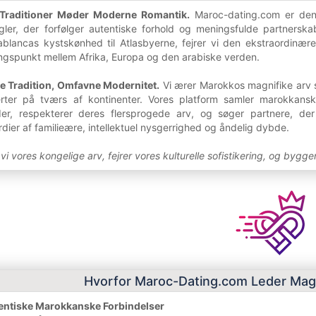
 Traditioner Møder Moderne Romantik.
Maroc-dating.com er den 
ler, der forfølger autentiske forhold og meningsfulde partnerskab
blancas kystskønhed til Atlasbyerne, fejrer vi den ekstraordinær
ingspunkt mellem Afrika, Europa og den arabiske verden.
e Tradition, Omfavne Modernitet.
Vi ærer Marokkos magnifike arv 
erter på tværs af kontinenter. Vores platform samler marokkansk
der, respekterer deres flersprogede arv, og søger partnere, de
er af familieære, intellektuel nysgerrighed og åndelig dybde.
 vores kongelige arv, fejrer vores kulturelle sofistikering, og bygge
Hvorfor Maroc-Dating.com Leder Mag
tentiske Marokkanske Forbindelser