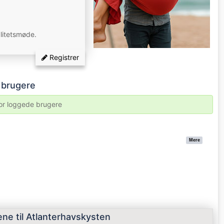
alitetsmøde.
Registrer
e brugere
for loggede brugere
Mere
ne til Atlanterhavskysten