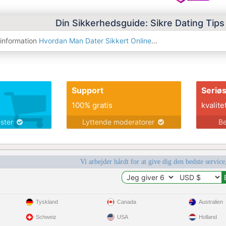
Din Sikkerhedsguide: Sikre Dating Tip
sinformation
Hvordan Man Dater Sikkert Online
...
Support
Seriø
100% gratis
kvalite
ester
Lyttende moderatorer
Be
Vi arbejder hårdt for at give dig den bedste service
Tyskland
Canada
Australien
Schweiz
USA
Holland