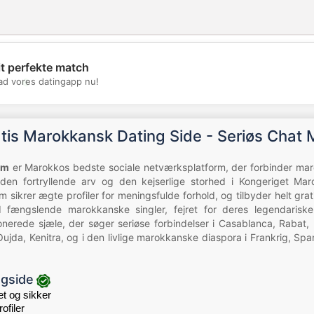
it perfekte match
💖
d vores datingapp nu!
💕
tis Marokkansk Dating Side - Seriøs Chat
om
er Marokkos bedste sociale netværksplatform, der forbinder mar
 den fortryllende arv og den kejserlige storhed i Kongeriget Ma
em sikrer ægte profiler for meningsfulde forhold, og tilbyder helt gra
fængslende marokkanske singler, fejret for deres legendariske 
nerede sjæle, der søger seriøse forbindelser i Casablanca, Rabat,
ujda, Kenitra, og i den livlige marokkanske diaspora i Frankrig, Spa
ngside
 og sikker
ofiler