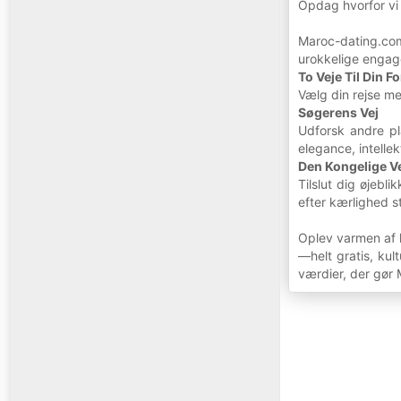
Opdag hvorfor vi 
Maroc-dating.com
urokkelige engage
To Veje Til Din 
Vælg din rejse m
Søgerens Vej
Udforsk andre pl
elegance, intelle
Den Kongelige V
Tilslut dig øjebl
efter kærlighed s
Oplev varmen af l
—helt gratis, kul
værdier, der gør 