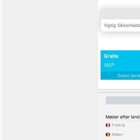
Vigtig Sikkerhed
Gratis
%
100
Gratis tjen
Møder efter land
Frankrig
Belgien