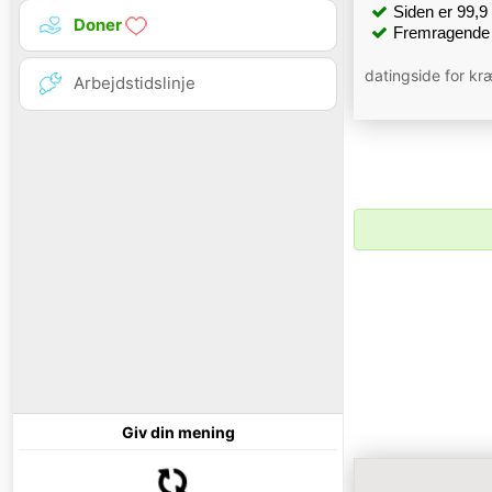
Siden er 99,9 %
Doner
Fremragende 
datingside for kræ
Arbejdstidslinje
Giv din mening