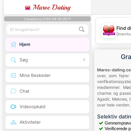
Maroc Dating
Casablanca 2026-08-06 09:17
Find d
Downloa
Hjem
Gra
Søg
Maroc-dating.c
Mine Beskeder
over, som fejrer
verifikationssyst
medlemmer. Mød 
Chat
charme og passio
Agadir, Meknes, O
over hele verden.
Videoopkald
Selektiv dati
Aktiviteter
Gennemprøvet
Verificerede pr