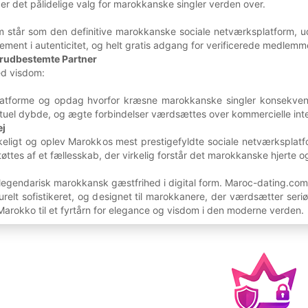
er det pålidelige valg for marokkanske singler verden over.
 står som den definitive marokkanske sociale netværksplatform, ud
ment i autenticitet, og helt gratis adgang for verificerede medlemm
Forudbestemte Partner
ed visdom:
atforme og opdag hvorfor kræsne marokkanske singler konsekvent ve
ktuel dybde, og ægte forbindelser værdsættes over kommercielle inte
ej
ikkeligt og oplev Marokkos mest prestigefyldte sociale netværksplat
tøttes af et fællesskab, der virkelig forstår det marokkanske hjerte o
egendarisk marokkansk gæstfrihed i digital form. Maroc-dating.com l
turelt sofistikeret, og designet til marokkanere, der værdsætter seri
Marokko til et fyrtårn for elegance og visdom i den moderne verden.