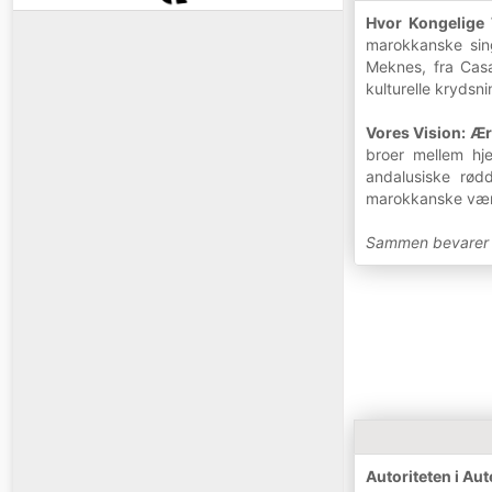
Hvor Kongelige
marokkanske sing
Meknes, fra Casa
kulturelle krydsn
Vores Vision: Ær
broer mellem hj
andalusiske rød
marokkanske værdi
Sammen bevarer vi
Autoriteten i Au