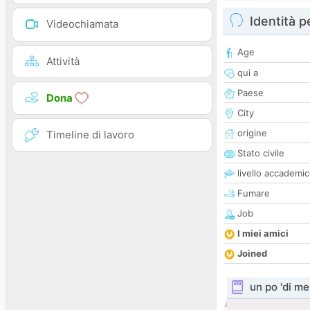
Identità 
Videochiamata
Age
Attività
qui a
Paese
Dona
City
origine
Timeline di lavoro
Stato civile
livello accademi
Fumare
Job
I miei amici
Joined
un po 'di me