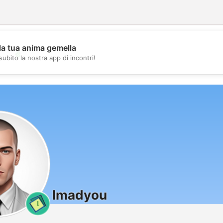
la tua anima gemella
💖
subito la nostra app di incontri!
💕
Imadyou
1