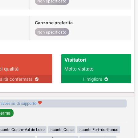
Non specificato
Canzone preferita
Non specificato
Visitatori
di qualità
Molto visitato
alità confermata
Il migliore
favore sii di supporto
ncontri Centre-Val de Loire
Incontri Corse
Incontri Fort-de-france