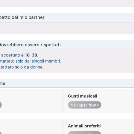
etto dal mio partner
 dovrebbero essere rispettati
tà accettato è
18-38
.
tattato solo dai singoli membri.
ntattato solo da donne.
me
Gusti musicali
Non specificato
Animali preferiti