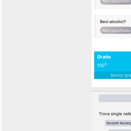
Non specificato
Bevi alcolici?
Non specificato
Gratis
%
100
Servizi gra
Trova single nell
Incontri Auve