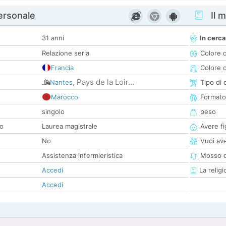
personale
Il m
31 anni
In cerca
Relazione seria
Colore 
Francia
Colore c
Pays de la Loir...
Nantes
,
Tipo di 
Marocco
Formato
singolo
peso
co
Laurea magistrale
Avere fig
No
Vuoi ave
Assistenza infermieristica
Mosso d
Accedi
La religi
Accedi