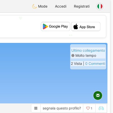
Mode
Accedi
Registrati
💖
💕
Ultimo collegamento
Molto tempo
2 Vista |
0 Commenti
segnala questo profilo?
1